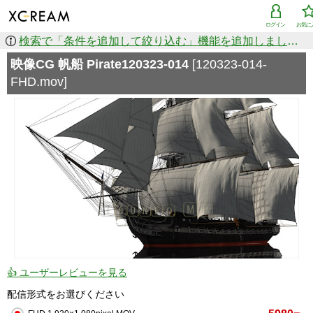
ログイン
お気に
検索で「条件を追加して絞り込む」機能を追加しました！
映像CG 帆船 Pirate120323-014
[120323-014-
FHD.mov]
👍 ユーザーレビューを見る
配信形式をお選びください