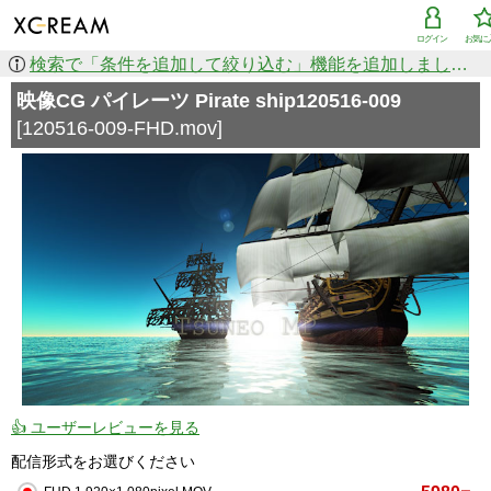
ログイン
お気に
検索で「条件を追加して絞り込む」機能を追加しました！
映像CG パイレーツ Pirate ship120516-009
[120516-009-FHD.mov]
👍 ユーザーレビューを見る
配信形式をお選びください