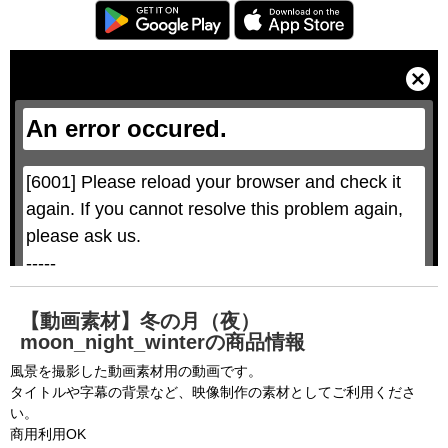
T
h
i
C
s
l
i
o
s
s
a
e
An error occured.
m
M
o
o
d
d
a
a
l
l
w
D
[6001] Please reload your browser and check it 
i
i
n
a
d
again. If you cannot resolve this problem again, 
l
o
o
w
g
please ask us.

.
T
h
-----

i
s
m
None of the requested key system configurations 
o
d
are available. This may happen under the 
a
【動画素材】冬の月（夜）
l
c
moon_night_winterの商品情報
following conditions:

a
n
b
  The key system is not supported.

風景を撮影した動画素材用の動画です。
e
c
タイトルや字幕の背景など、映像制作の素材としてご利用くださ
  The key system does not support the features 
l
o
い。
s
requested (e.g. persistent state).

e
商用利用OK
d
b