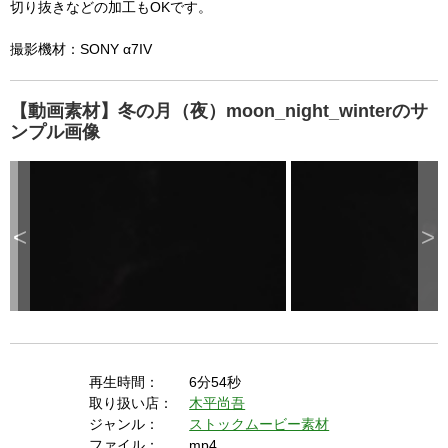
  A user prompt was shown and the user denied 
切り抜きなどの加工もOKです。
y
p
r
access.

e
s
撮影機材：SONY α7IV
  The key system is not available from unsecure 
s
i
n
contexts. (ie. requires HTTPS) See 
g
t
h
【動画素材】冬の月（夜）moon_night_winterのサ
https://goo.gl/EEhZqT.
e
E
ンプル画像
s
c
a
p
e
k
e
y
o
r
<
>
a
c
t
i
v
a
t
i
n
g
t
h
e
c
l
再生時間：
6分54秒
o
s
取り扱い店：
木平尚吾
e
b
ジャンル：
ストックムービー素材
u
t
ファイル：
mp4
t