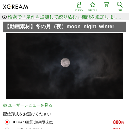
ログイン
お気に入り
カート
検索
検索で「条件を追加して絞り込む」機能を追加しました！
【動画素材】冬の月（夜）moon_night_winter
👍 ユーザーレビューを見る
配信形式をお選びください
800
UHD(4K)画質 (無期限視聴)
円