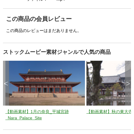
o
n
.
この商品の会員レビュー
この商品のレビューはまだありません。
ストックムービー素材ジャンルで人気の商品
<
>
【動画素材】1月の奈良_平城宮跡
【動画素材】秋の東大寺_toda
_Nara_Palace_Site