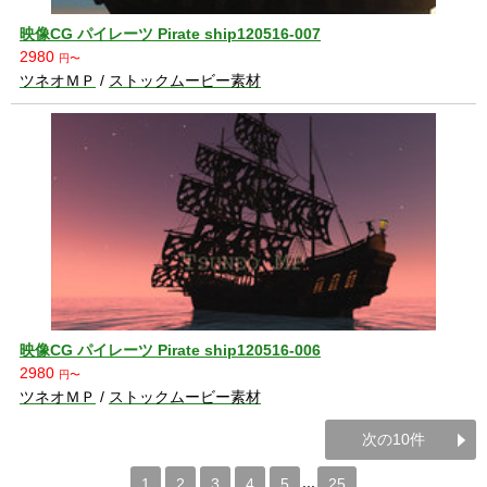
映像CG パイレーツ Pirate ship120516-007
2980
円〜
ツネオＭＰ
/
ストックムービー素材
映像CG パイレーツ Pirate ship120516-006
2980
円〜
ツネオＭＰ
/
ストックムービー素材
次の10件
...
1
2
3
4
5
25