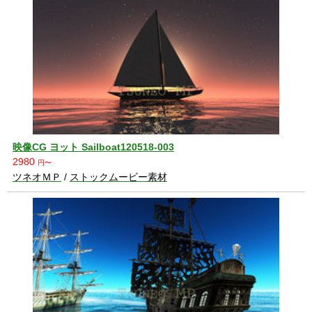
映像CG ヨット Sailboat120518-003
2980
円〜
ツネオＭＰ
/
ストックムービー素材