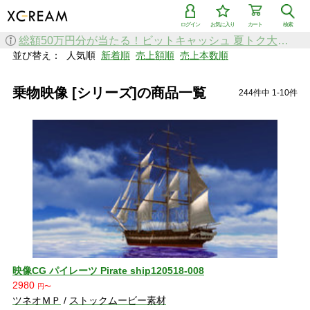
ログイン
お気に入り
カート
検索
検索で「条件を追加して絞り込む」機能を追加しました！
並び替え：
人気順
新着順
売上額順
売上本数順
乗物映像 [シリーズ]の商品一覧
244件中 1-10件
映像CG パイレーツ Pirate ship120518-008
2980
円〜
ツネオＭＰ
/
ストックムービー素材