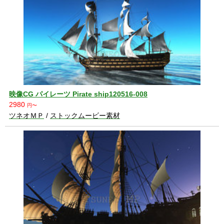
映像CG パイレーツ Pirate ship120516-008
2980
円〜
ツネオＭＰ
/
ストックムービー素材