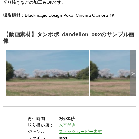
  A user prompt was shown and the user denied 
切り抜きなどの加工もOKです。
y
p
r
access.

e
s
撮影機材：Blackmagic Design Poket Cinema Camera 4K
  The key system is not available from unsecure 
s
i
n
contexts. (ie. requires HTTPS) See 
g
t
h
【動画素材】タンポポ_dandelion_002のサンプル画
https://goo.gl/EEhZqT.
e
E
像
s
c
a
p
e
k
e
y
o
r
>
a
c
t
i
v
a
t
i
n
g
t
h
e
c
l
再生時間：
2分30秒
o
s
取り扱い店：
木平尚吾
e
b
ジャンル：
ストックムービー素材
u
t
ファイル：
mp4
t