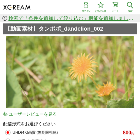
ログイン
お気に入り
カート
検索
検索で「条件を追加して絞り込む」機能を追加しました！
【動画素材】タンポポ_dandelion_002
👍 ユーザーレビューを見る
配信形式をお選びください
800
UHD(4K)画質 (無期限視聴)
円