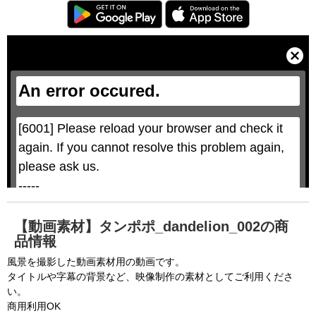
T
h
i
C
s
l
i
o
s
s
a
e
An error occured.
m
M
o
o
d
d
a
a
l
l
w
D
[6001] Please reload your browser and check it 
i
i
n
a
d
again. If you cannot resolve this problem again, 
l
o
o
w
g
please ask us.

.
T
h
-----

i
s
m
None of the requested key system configurations 
o
d
are available. This may happen under the 
a
【動画素材】タンポポ_dandelion_002の商
l
c
品情報
following conditions:

a
n
b
  The key system is not supported.

風景を撮影した動画素材用の動画です。
e
c
タイトルや字幕の背景など、映像制作の素材としてご利用くださ
  The key system does not support the features 
l
o
い。
s
requested (e.g. persistent state).

e
商用利用OK
d
b