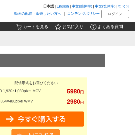
日本語
|
English
|
中文(簡体字)
|
中文(繁体字)
|
한국어
動画の配信・販売したい方へ
｜
コンテンツポリシー
ログイン
カートを見る
お気に入り
よくある質問
配信形式をお選びください
5980
 1,920×1,080pixel MOV
円
2980
864×486pixel WMV
円