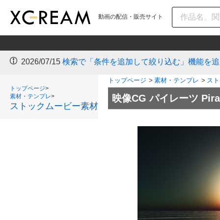
動画の配信・販売サイト
2026/07/15
検索で「条件を追加して絞り込む」機能を追
トップページ
>
素材・テンプレ
>
スト
トップページ
>
素材・テンプレ
>
映像CG パイレーツ Pirate
ストックムービー素材