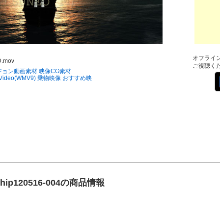
オフライ
D.mov
ご視聴く
ジョン動画素材
映像CG素材
 Video(WMV9)
乗物映像
おすすめ映
hip120516-004の商品情報