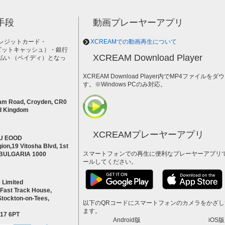
手段
動画プレーヤーアプリ
レジットカード・
XCREAMでの動画再生について
h（ビットキャッシュ）・銀行
XCREAM Download Player
払い （ペイディ）となっ
。
XCREAM Download Player内でMP4ファイ
す。※Windows PCのみ対応。
am Road, Croyden, CR0
d Kingdom
XCREAMプレーヤーアプリ
U EOOD
ion,19 Vitosha Blvd, 1st
スマートフォンでの再生に便利なプレーヤーアプリ
a BULGARIA 1000
ールしてください。
 Limited
 Fast Track House,
Stockton-on-Tees,
以下のQRコードにスマートフォンのカメラをかざ
ます。
S17 6PT
Android版
iOS版