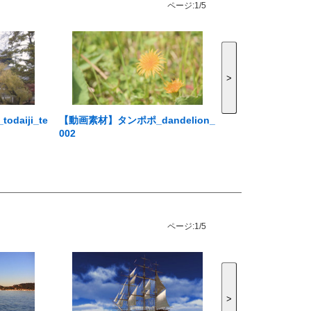
ページ:
1/5
>
aiji_te
【動画素材】タンポポ_dandelion_
002
ページ:
1/5
>