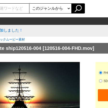
加しました！
ックムービー素材
 ship120516-004
[120516-004-FHD.mov]
FHD
SD 