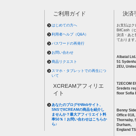
ご利用ガイド
決済
はじめての方へ
お支払はク
BitCas
利用者ヘルプ（Q&A）
決済・あと
ております
パスワードの再発行
お問い合わせ
Albatal Ltd.
商品リクエスト
51 Sydenh
2EU, Unite
スマホ・タブレットでの再生につ
いて
T2ECOM E
XCREAMアフィリエ
Sredets reg
イト
floor Sofi
あなたのブログやWebサイト、
SNSでXCREAMの商品を紹介し
Benny Side
ませんか？最大アフィリエイト料
Office 018,
率50％！お問い合わせはこちらか
Thornaby, 
ら♪
Durham,
England T