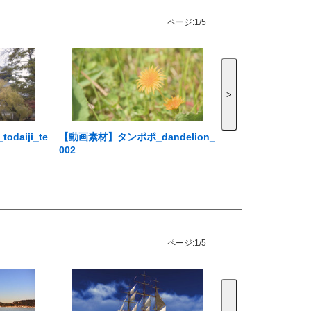
ページ:
1/5
>
aiji_te
【動画素材】タンポポ_dandelion_
002
ページ:
1/5