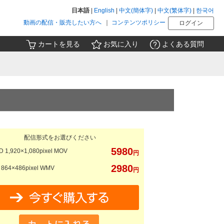
日本語
|
English
|
中文(簡体字)
|
中文(繁体字)
|
한국어
動画の配信・販売したい方へ
｜
コンテンツポリシー
ログイン
カートを見る
お気に入り
よくある質問
配信形式をお選びください
5980
 1,920×1,080pixel MOV
円
2980
864×486pixel WMV
円