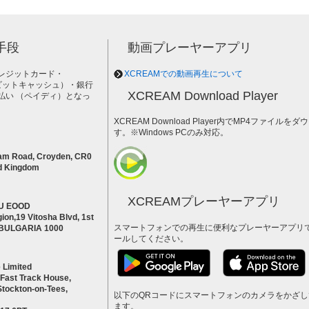
手段
動画プレーヤーアプリ
レジットカード・
XCREAMでの動画再生について
h（ビットキャッシュ）・銀行
XCREAM Download Player
払い （ペイディ）となっ
。
XCREAM Download Player内でMP4ファイ
す。※Windows PCのみ対応。
am Road, Croyden, CR0
d Kingdom
XCREAMプレーヤーアプリ
U EOOD
ion,19 Vitosha Blvd, 1st
スマートフォンでの再生に便利なプレーヤーアプリ
a BULGARIA 1000
ールしてください。
 Limited
 Fast Track House,
Stockton-on-Tees,
以下のQRコードにスマートフォンのカメラをかざ
ます。