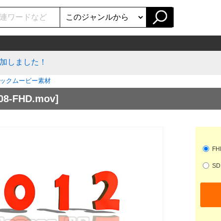
加しました！
ックムービー素材
008-FHD.mov]
FHD
SD 