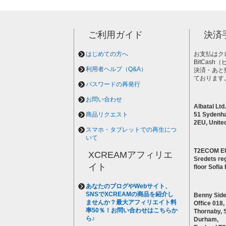
ご利用ガイド
決済
はじめての方へ
お支払はク
BitCas
利用者ヘルプ（Q&A）
決済・あと
ております
パスワードの再発行
お問い合わせ
Albatal Ltd.
商品リクエスト
51 Sydenh
2EU, Unite
スマホ・タブレットでの再生につ
いて
T2ECOM E
XCREAMアフィリエ
Sredets reg
イト
floor Sofi
あなたのブログやWebサイト、
SNSでXCREAMの商品を紹介し
Benny Side
ませんか？最大アフィリエイト料
Office 018,
率50％！お問い合わせはこちらか
Thornaby, 
ら♪
Durham,