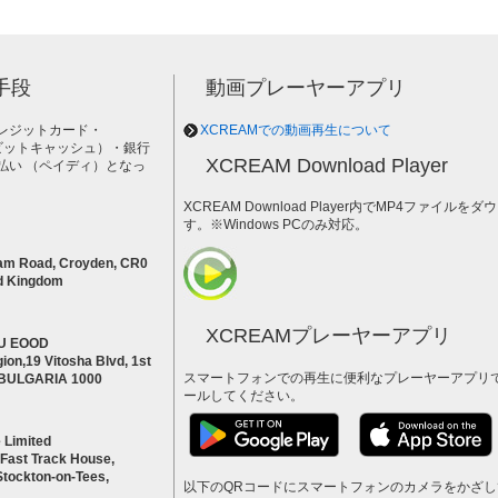
手段
動画プレーヤーアプリ
レジットカード・
XCREAMでの動画再生について
h（ビットキャッシュ）・銀行
XCREAM Download Player
払い （ペイディ）となっ
。
XCREAM Download Player内でMP4ファイ
す。※Windows PCのみ対応。
am Road, Croyden, CR0
d Kingdom
XCREAMプレーヤーアプリ
U EOOD
ion,19 Vitosha Blvd, 1st
スマートフォンでの再生に便利なプレーヤーアプリ
a BULGARIA 1000
ールしてください。
 Limited
 Fast Track House,
Stockton-on-Tees,
以下のQRコードにスマートフォンのカメラをかざ