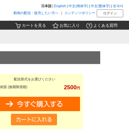
日本語
|
English
|
中文(簡体字)
|
中文(繁体字)
|
한국어
動画の配信・販売したい方へ
｜
コンテンツポリシー
ログイン
カートを見る
お気に入り
よくある質問
配信形式をお選びください
2500
画質 (無期限視聴)
円