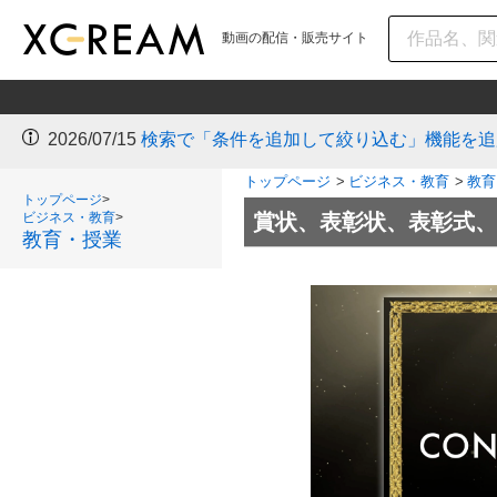
動画の配信・販売サイト
2026/07/15
検索で「条件を追加して絞り込む」機能を追
トップページ
>
ビジネス・教育
>
教育
トップページ
>
ビジネス・教育
>
賞状、表彰状、表彰式、
教育・授業