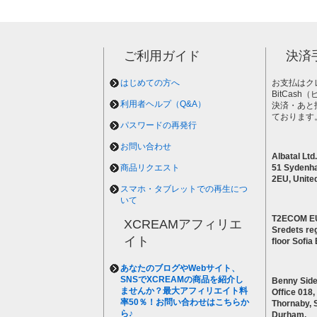
ご利用ガイド
決済
はじめての方へ
お支払はク
BitCas
利用者ヘルプ（Q&A）
決済・あと
ております
パスワードの再発行
お問い合わせ
Albatal Ltd.
商品リクエスト
51 Sydenh
2EU, Unite
スマホ・タブレットでの再生につ
いて
T2ECOM E
XCREAMアフィリエ
Sredets reg
イト
floor Sofi
あなたのブログやWebサイト、
SNSでXCREAMの商品を紹介し
Benny Side
ませんか？最大アフィリエイト料
Office 018,
率50％！お問い合わせはこちらか
Thornaby, 
ら♪
Durham,