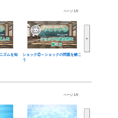
ページ:
1/5
>
ニズムを知
ショック②～ショックの問題を解こ
う
ページ:
1/5