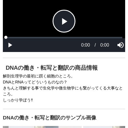
s
l
i
o
s
s
a
e
An error occured.
m
M
o
o
d
d
a
a
l
l
w
D
[6001] Please reload your browser and check it 
i
i
n
a
d
again. If you cannot resolve this problem again, 
l
o
o
w
g
please ask us.

.
T
h
-----

i
s
m
None of the requested key system configurations 
o
d
are available. This may happen under the 
a
DNAの働き・転写と翻訳の商品情報
l
c
following conditions:

a
解剖生理学の最初に躓く細胞のところ。
n
b
  The key system is not supported.

DNAとRNAってどういうものなの？
e
c
きちんと理解する事で生化学や微生物学にも繋がってくる大事なと
  The key system does not support the features 
l
o
ころ。
s
requested (e.g. persistent state).

e
しっかり学ぼう‼
d
b
  A user prompt was shown and the user denied 
y
p
r
access.

e
DNAの働き・転写と翻訳のサンプル画像
s
  The key system is not available from unsecure 
s
i
n