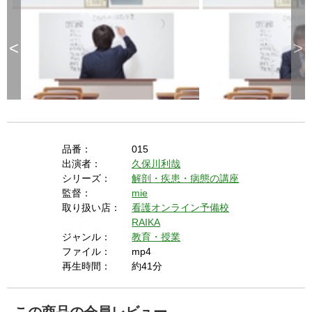
contexts. (ie. requires HTTPS) See 
g
t
h
https://goo.gl/EEhZqT.
e
E
s
<
>
c
a
p
e
k
e
y
o
r
a
c
t
i
v
a
品番：
015
t
i
n
出演者：
久保川利哉
g
t
シリーズ：
解剖・疾患・病態の講座
h
e
監督：
mie
c
l
取り扱い店：
看護オンライン予備校
o
s
RAIKA
e
b
ジャンル：
教育・授業
u
t
ファイル：
mp4
t
o
再生時間：
約41分
n
.