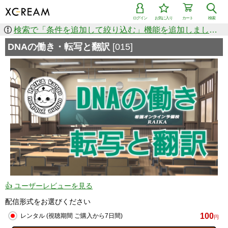
ログイン
お気に入り
カート
検索
検索で「条件を追加して絞り込む」機能を追加しました！
DNAの働き・転写と翻訳
[015]
👍 ユーザーレビューを見る
配信形式をお選びください
100
レンタル (視聴期間 ご購入から7日間)
円