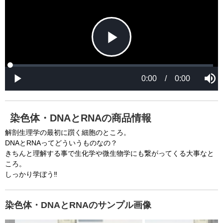
s
l
i
o
s
s
a
e
An error occured.
m
M
o
o
d
d
a
a
l
l
w
D
[6001] Please reload your browser and check it 
i
i
n
a
d
again. If you cannot resolve this problem again, 
l
o
o
w
g
please ask us.

.
T
h
-----

i
s
m
None of the requested key system configurations 
o
d
are available. This may happen under the 
a
染色体・DNAとRNAの商品情報
l
c
following conditions:

a
解剖生理学の最初に躓く細胞のところ。
n
b
  The key system is not supported.

DNAとRNAってどういうものなの？
e
c
きちんと理解する事で生化学や微生物学にも繋がってくる大事なと
  The key system does not support the features 
l
o
ころ。
s
requested (e.g. persistent state).

e
しっかり学ぼう‼
d
b
  A user prompt was shown and the user denied 
y
p
r
access.

e
染色体・DNAとRNAのサンプル画像
s
  The key system is not available from unsecure 
s
i
n