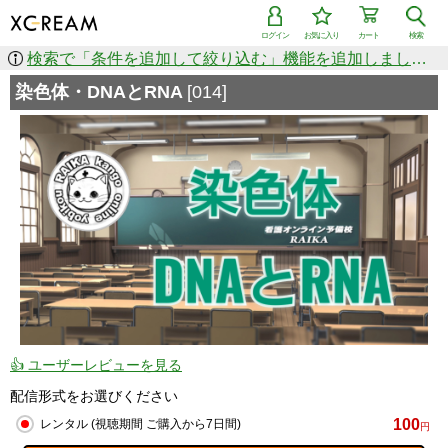
ログイン
お気に入り
カート
検索
検索で「条件を追加して絞り込む」機能を追加しました！
染色体・DNAとRNA
[014]
👍 ユーザーレビューを見る
配信形式をお選びください
100
レンタル (視聴期間 ご購入から7日間)
円