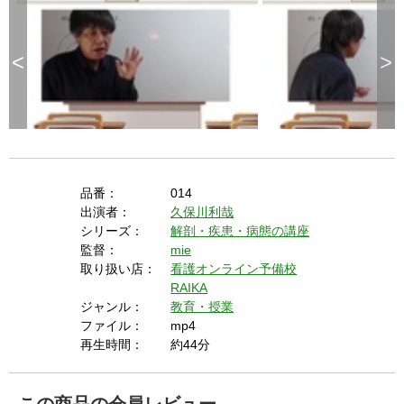
contexts. (ie. requires HTTPS) See 
g
t
h
https://goo.gl/EEhZqT.
e
E
s
<
>
c
a
p
e
k
e
y
o
r
a
c
t
i
v
a
品番：
014
t
i
n
出演者：
久保川利哉
g
t
シリーズ：
解剖・疾患・病態の講座
h
e
監督：
mie
c
l
取り扱い店：
看護オンライン予備校
o
s
RAIKA
e
b
ジャンル：
教育・授業
u
t
ファイル：
mp4
t
o
再生時間：
約44分
n
.