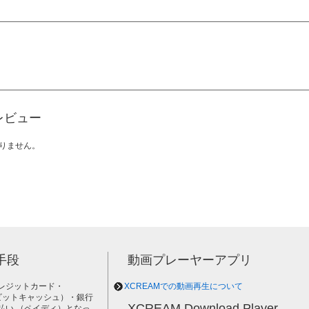
レビュー
りません。
手段
動画プレーヤーアプリ
レジットカード・
XCREAMでの動画再生について
h（ビットキャッシュ）・銀行
XCREAM Download Player
払い （ペイディ）となっ