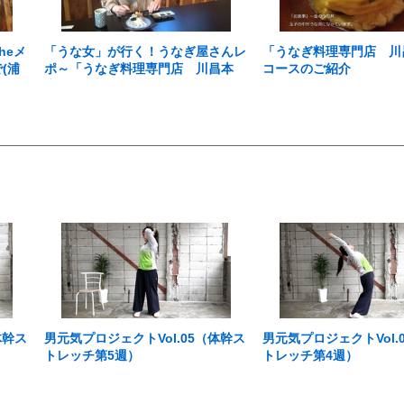
heメ
「うな女」が行く！うなぎ屋さんレ
「うなぎ料理専門店 川
(浦
ポ～「うなぎ料理専門店 川昌本
コースのご紹介
店」メイキングフルバージョン第二
話
体幹ス
男元気プロジェクトVol.05（体幹ス
男元気プロジェクトVol.
トレッチ第5週）
トレッチ第4週）