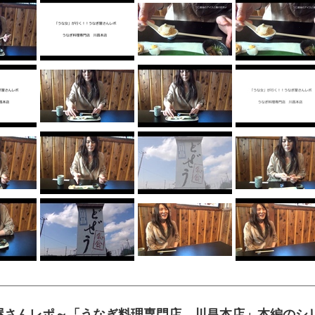
屋さんレポ～「うなぎ料理専門店 川昌本店」本編のシ