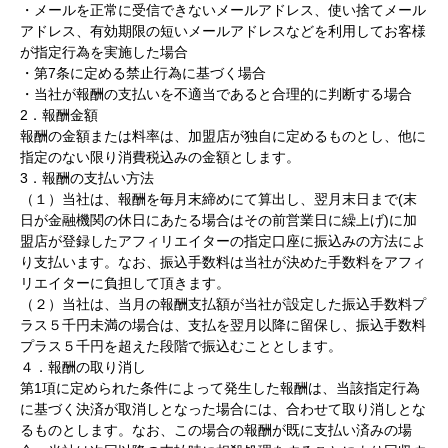
・メールを正常に受信できないメールアドレス、使い捨てメール
アドレス、有効期限の短いメールアドレスなどを利用してお客様
が指定行為を実施した場合
・第7条に定める禁止行為に基づく場合
・当社が報酬の支払いを不適当であると合理的に判断する場合
2．報酬金額
報酬の金額または料率は、加盟店が独自に定めるものとし、他に
指定のない限り消費税込みの金額とします。
3．報酬の支払い方法
（１）当社は、報酬を毎月末締めにて算出し、翌月末日まで(末
日が金融機関の休日にあたる場合はその前営業日に繰上げ)に加
盟店が登録したアフィリエイターの指定口座に振込みの方法によ
り支払います。なお、振込手数料は当社が決めた手数料をアフィ
リエイターに負担して頂きます。
（２）当社は、当月の報酬支払額が当社が設定した振込手数料プ
ラス５千円未満の場合は、支払を翌月以降に留保し、振込手数料
プラス５千円を超えた段階で振込むこととします。
４．報酬の取り消し
第1項に定められた条件によって発生した報酬は、当該指定行為
に基づく決済が取消しとなった場合には、合わせて取り消しとな
るものとします。なお、この場合の報酬が既に支払い済みの場