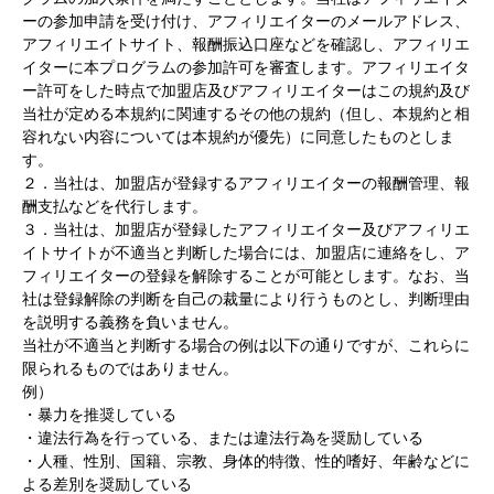
ーの参加申請を受け付け、アフィリエイターのメールアドレス、
アフィリエイトサイト、報酬振込口座などを確認し、アフィリエ
イターに本プログラムの参加許可を審査します。アフィリエイタ
ー許可をした時点で加盟店及びアフィリエイターはこの規約及び
当社が定める本規約に関連するその他の規約（但し、本規約と相
容れない内容については本規約が優先）に同意したものとしま
す。
２．当社は、加盟店が登録するアフィリエイターの報酬管理、報
酬支払などを代行します。
３．当社は、加盟店が登録したアフィリエイター及びアフィリエ
イトサイトが不適当と判断した場合には、加盟店に連絡をし、ア
フィリエイターの登録を解除することが可能とします。なお、当
社は登録解除の判断を自己の裁量により行うものとし、判断理由
を説明する義務を負いません。
当社が不適当と判断する場合の例は以下の通りですが、これらに
限られるものではありません。
例）
・暴力を推奨している
・違法行為を行っている、または違法行為を奨励している
・人種、性別、国籍、宗教、身体的特徴、性的嗜好、年齢などに
よる差別を奨励している