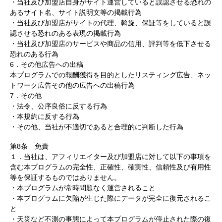
・当社及び加盟店自身がサイト運営していると誤認させる恐れの
あるサイト名、サイト説明文等の掲載行為
・当社及び加盟店がサイトの代理、斡旋、保証等をしていると誤
認させる恐れのある表現の掲載行為
・当社及び加盟店のサービスや商品の信用、評判等を低下させる
恐れのある行為
6．その他広告への出稿
本プログラムでの報酬獲得を目的としたリスティング広告、ネッ
トワーク広告その他の広告への出稿行為
7．その他
・法令、公序良俗に反する行為
・本規約に反する行為
・その他、当社が不適切であると合理的に判断した行為
第8条 免責
１．当社は、アフィリエイター及び加盟店に対して以下の事項を
含む本プログラムの完全性、正確性、確実性、信頼性及び有用性
等を保証するものではありません。
・本プログラムが常時問題なく運営されること
・本プログラムに欠陥が生じた際にデータが完全に復元されるこ
と
・天災など不測の事態によって本プログラムが停止された際の復