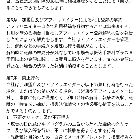
合、当社は次回以降の支払時に相殺処理をすることにより回収す
ることができるものとします。
第6条 加盟店及びアフィリエイターによる利用登録の解約
アフィリエイター自身で利用登録を解約することは出来ません。
利用を辞める場合は当社にアフィリエイター登録解約の旨を報告
し当社によって解約をします。当社はアフィリエイターを管理
し、解約などの手続きを迅速に行う義務があります。
解約時に報酬の未納分が残存している場合は振込手数料プラス５
千円以上の金額に関しては翌月に振込を行います。支払い金額に
満たない場合の残存した報酬は消滅することとします。
第7条 禁止行為
当社は、加盟店及びアフィリエイターが以下の禁止行為を行った
場合、またはその疑いがある場合、加盟店やアフィリエイターに
対し、事前に何らの通知なく、利用登録の解除、報酬の没収、報
酬の一時支払い凍結、損害賠償請求その他必要な措置を執ること
ができるものとします。
1．不正クリック、及び不正購入
・広告の目的及び本プログラムの主旨から外れた虚偽のクリッ
ク、及び購入等を行い、不当に報酬を得ようとする行為
・報酬獲得目的のため、自身でメールアドレスを作り指定行為を