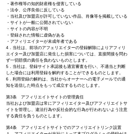
・著作権等の知的財産権を侵害している
・法令、公序良俗に反している
・当社及び加盟店が許可していない作品、肖像等を掲載している
・サイトが一般に公開されていない
・サイトの内容が不明
・登録された情報に虚偽がある
・アフィリエイターが未成年者である
4．当社は、前項のアフェリエイターの登録解除によりアフィリ
エイター及び加盟店に発生した損害については、直接間接を問わ
ず一切賠償の責任を負わないものとします。
5．当社は、登録サイト承認後も適宜審査を行い、不適当と判断
した場合には利用登録を解約することができるものとします。
6．利用登録の解約は、当社からオーナーへの電子メールでの通
知を送信した時点をもって成立するものとします。
第3条 アフィリエイトサイトの管理責任
当社および加盟店は常にアフィリエイター及びアフィリエイトサ
イトを管理し、違法行為や反社会的な行為が行われないよう注意
する責任を負うものとします。
第4条 アフィリエイトサイトでのアフィリエイトリンク設置
１．アフィリエイターが当社によって本プログラムへの登録がさ