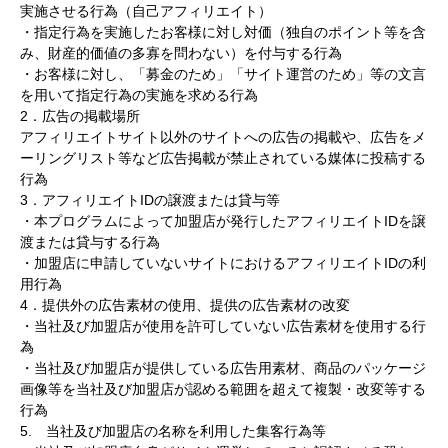
実施させる行為（自己アフィリエイト）
・指定行為を実施したお客様に対し対価（独自のポイント等を含
み、財産的価値の多寡を問わない）を付与する行為
・お客様に対し、「募金のため」「サイト運営のため」等の文言
を用いて指定行為の実施を求める行為
2．広告の掲載場所
アフィリエイトサイト以外のサイトへの広告の掲載や、広告をメ
ーリングリスト等など広告掲載が禁止されている媒体に投稿する
行為
3．アフィリエイトIDの譲渡または貸与等
・本プログラムによって加盟店が発行したアフィリエイトIDを譲
渡または貸与する行為
・加盟店に申請していないサイトにおけるアフィリエイトIDの利
用行為
4．提供外の広告素材の使用、提供の広告素材の改変
・当社及び加盟店が使用を許可していない広告素材を使用する行
為
・当社及び加盟店が提供している広告用素材、商品のパッケージ
画像等を当社及び加盟店が認める範囲を超えて複製・改変等する
行為
5. 当社及び加盟店の名称を利用した集客行為等