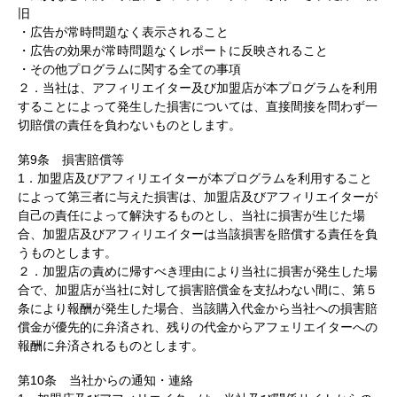
旧
・広告が常時問題なく表示されること
・広告の効果が常時問題なくレポートに反映されること
・その他プログラムに関する全ての事項
２．当社は、アフィリエイター及び加盟店が本プログラムを利用
することによって発生した損害については、直接間接を問わず一
切賠償の責任を負わないものとします。
第9条 損害賠償等
1．加盟店及びアフィリエイターが本プログラムを利用すること
によって第三者に与えた損害は、加盟店及びアフィリエイターが
自己の責任によって解決するものとし、当社に損害が生じた場
合、加盟店及びアフィリエイターは当該損害を賠償する責任を負
うものとします。
２．加盟店の責めに帰すべき理由により当社に損害が発生した場
合で、加盟店が当社に対して損害賠償金を支払わない間に、第５
条により報酬が発生した場合、当該購入代金から当社への損害賠
償金が優先的に弁済され、残りの代金からアフェリエイターへの
報酬に弁済されるものとします。
第10条 当社からの通知・連絡