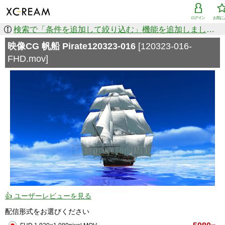
ログイン
お気に
検索で「条件を追加して絞り込む」機能を追加しました！
映像CG 帆船 Pirate120323-016
[120323-016-
FHD.mov]
👍 ユーザーレビューを見る
配信形式をお選びください