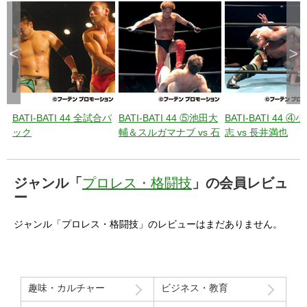
<
>
BATI-BATI 44 全試合パ
BATI-BATI 44 ⑤池田大
BATI-BATI 44 ④
ック
輔＆スルガマナブ vs 石
志 vs 長井満也
川雄規＆澤宗紀
ジャンル「
プロレス・格闘技
」の会員レビュ
ー
ジャンル「プロレス・格闘技」のレビューはまだありません。
趣味・カルチャー
ビジネス・教育