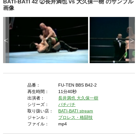
BATI-BATI 42 ②長井満也 vs 大久保一樹 のサンプル
画像
<
>
品番：
FU-TEN BBS B42-2
再生時間：
11分40秒
出演者：
長井満也
大久保一樹
シリーズ：
バチバチ
取り扱い店：
BATI-BATI stream
ジャンル：
プロレス・格闘技
ファイル：
mp4