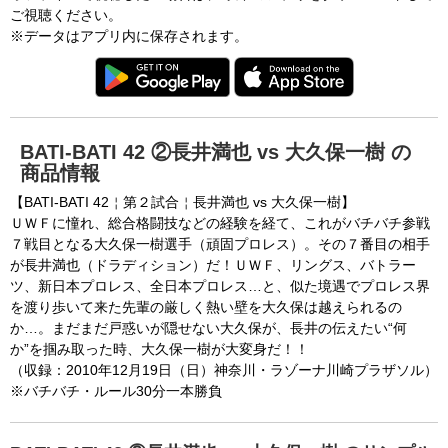
ご視聴ください。
※データはアプリ内に保存されます。
BATI-BATI 42 ②長井満也 vs 大久保一樹 の
商品情報
【BATI-BATI 42￤第２試合￤長井満也 vs 大久保一樹】
ＵＷＦに憧れ、総合格闘技などの経験を経て、これがバチバチ参戦
７戦目となる大久保一樹選手（頑固プロレス）。その７番目の相手
が長井満也（ドラディション）だ！ＵＷＦ、リングス、バトラー
ツ、新日本プロレス、全日本プロレス…と、似た境遇でプロレス界
を渡り歩いて来た先輩の厳しく熱い壁を大久保は越えられるの
か…。まだまだ戸惑いが隠せない大久保が、長井の伝えたい“何
か”を掴み取った時、大久保一樹が大変身だ！！
（収録：2010年12月19日（日）神奈川・ラゾーナ川崎プラザソル）
※バチバチ・ルール30分一本勝負