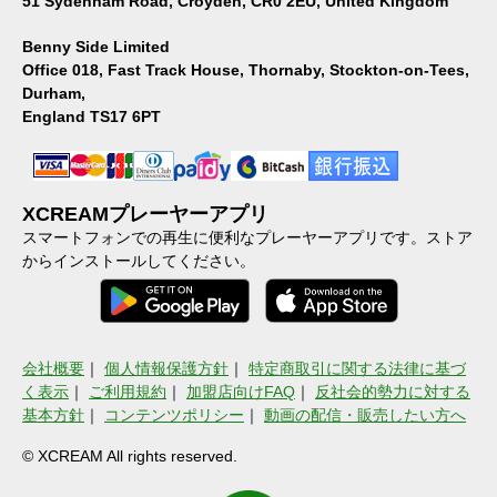
51 Sydenham Road, Croyden, CR0 2EU, United Kingdom
Benny Side Limited
Office 018, Fast Track House, Thornaby, Stockton-on-Tees,
Durham,
England TS17 6PT
XCREAMプレーヤーアプリ
スマートフォンでの再生に便利なプレーヤーアプリです。ストア
からインストールしてください。
会社概要
｜
個人情報保護方針
｜
特定商取引に関する法律に基づ
く表示
｜
ご利用規約
｜
加盟店向けFAQ
｜
反社会的勢力に対する
基本方針
｜
コンテンツポリシー
｜
動画の配信・販売したい方へ
© XCREAM All rights reserved.