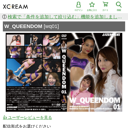
ログイン
お気に入り
カート
検索
検索で「条件を追加して絞り込む」機能を追加しました！
W_QUEENDOM
[wq01]
👍 ユーザーレビューを見る
配信形式をお選びください