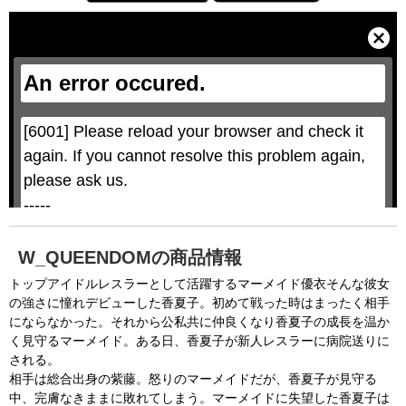
T
h
i
C
s
l
i
o
s
s
a
e
An error occured.
m
M
o
o
d
d
a
a
l
l
w
D
[6001] Please reload your browser and check it 
i
i
n
a
d
again. If you cannot resolve this problem again, 
l
o
o
w
g
please ask us.

.
T
h
-----

i
s
m
None of the requested key system configurations 
o
d
are available. This may happen under the 
a
W_QUEENDOMの商品情報
l
c
following conditions:

a
トップアイドルレスラーとして活躍するマーメイド優衣そんな彼女
n
b
  The key system is not supported.

の強さに憧れデビューした香夏子。初めて戦った時はまったく相手
e
c
にならなかった。それから公私共に仲良くなり香夏子の成長を温か
  The key system does not support the features 
l
o
く見守るマーメイド。ある日、香夏子が新人レスラーに病院送りに
s
requested (e.g. persistent state).

e
される。
d
b
  A user prompt was shown and the user denied 
相手は総合出身の紫藤。怒りのマーメイドだが、香夏子が見守る
y
p
中、完膚なきままに敗れてしまう。マーメイドに失望した香夏子は
r
access.

e