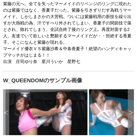
s
紫藤の元へ。全てを失ったマーメイドのリベンジのリングに現れた
  The key system is not available from unsecure 
s
i
のは紫藤ではなく、香夏子だった。紫藤を引きずりだす為戦うマー
n
contexts. (ie. requires HTTPS) See 
g
メイド。しかしまさかの大苦戦。ついには紫藤戦用の新技を繰り出
t
h
https://goo.gl/EEhZqT.
すが大熱戦の為、汗ですべり外されてしまい、香夏子の関節技で落
e
E
とされ、敗れてしまう。全試合終了後のリング上。再度対面する2
s
c
人。友達でいて欲しいと懇願するマーメイドだが・・拒絶する香夏
a
p
子。そこになんと紫藤が現れる。
e
k
マーメイド優衣ＶＳ紫藤沙希＆中条香夏子！絶望のハンディキャッ
e
y
プマッチがはじまる！！
o
r
出演 庄司ゆり奈 星川ういか 星野七
a
c
t
i
v
a
W_QUEENDOMのサンプル画像
t
i
n
g
t
h
e
c
l
o
s
<
>
e
b
u
t
t
o
n
.