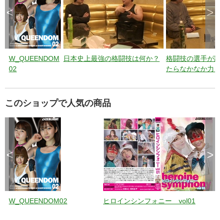
<
>
W_QUEENDOM
日本史上最強の格闘技は何か？
格闘技の選手が
02
たらなかなか力
理由について
このショップで人気の商品
<
>
W_QUEENDOM02
ヒロインシンフォニー vol01