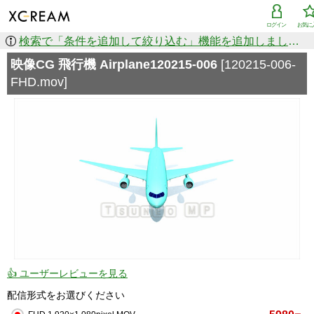
ログイン
お気に
検索で「条件を追加して絞り込む」機能を追加しました！
映像CG 飛行機 Airplane120215-006
[120215-006-
FHD.mov]
👍 ユーザーレビューを見る
配信形式をお選びください