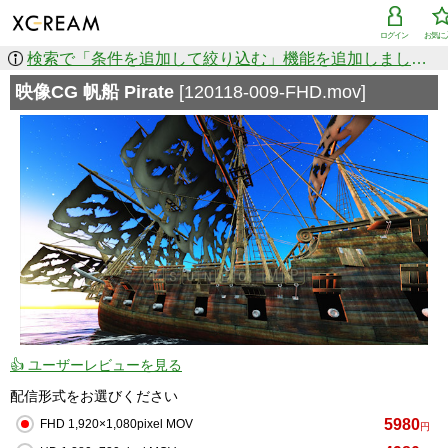
ログイン
お気に
検索で「条件を追加して絞り込む」機能を追加しました！
映像CG 帆船 Pirate
[120118-009-FHD.mov]
👍 ユーザーレビューを見る
配信形式をお選びください
5980
FHD 1,920×1,080pixel MOV
円