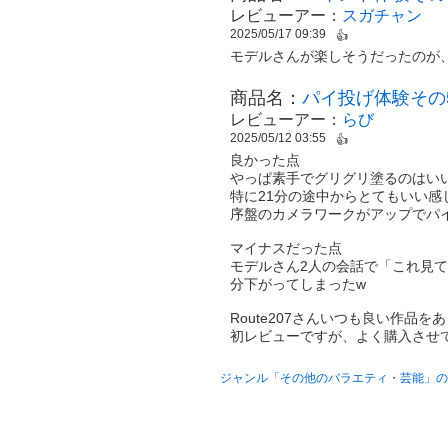
レビューアー：
スガチャン
2025/05/17 09:39
👍
モデルさんが楽しそうだったのが
商品名：
パイ投げ体験その
レビューアー：
らび
2025/05/12 03:55
👍
良かった点
やっぱ素手でグリグリ塗るのはい
特に21分の途中からとてもいい感
序盤のカメラワークがアップでパ
マイナスだった点
モデルさん2人の会話で「これ見
分下がってしまったw
Route207さんいつも良い作品
初レビューですが、よく購入させ
ジャンル「その他のバラエティ・芸能」の