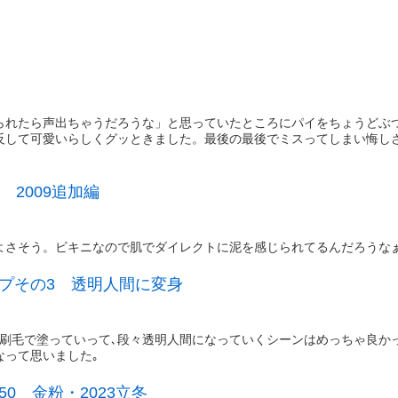
られたら声出ちゃうだろうな」と思っていたところにパイをちょうどぶ
反して可愛いらしくグッときました。最後の最後でミスってしまい悔し
 2009追加編
よさそう。ビキニなので肌でダイレクトに泥を感じられてるんだろうな
プその3 透明人間に変身
刷毛で塗っていって､段々透明人間になっていくシーンはめっちゃ良かっ
なって思いました｡
0 金粉・2023立冬