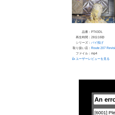
品番：
PT43DL
再生時間：
28分16秒
シリーズ：
パイ投げ
取り扱い店：
Route 207 Revis
ファイル：
mp4
👍 ユーザーレビューを見る
This
is
a
modal
window.
An err
This
modal
can
be
[6001] Ple
closed