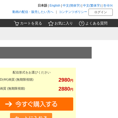
日本語
|
English
|
中文(簡体字)
|
中文(繁体字)
|
한국어
動画の配信・販売したい方へ
｜
コンテンツポリシー
ログイン
カートを見る
お気に入り
よくある質問
配信形式をお選びください
2980
D(4K)画質 (無期限視聴)
円
2880
画質 (無期限視聴)
円