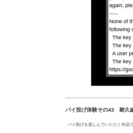
by
again, ple
pressing
the
-----

Escape
key
None of t
or
activating
following 
the
close
  The key system is not supported.

button.
  The key system does not support the features requested (e.g. persistent state).

  A user prompt was shown and the user denied access.

  The key system is not available from unsecure contexts. (ie. requires HTTPS) See 
https://g
パイ投げ体験その43 耐久
パイ投げを楽しんでいただく作品です