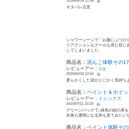
2026/04/16 21:58
👍
ネタバレ注意
シャワーシーンで「お腹にぶつけ
リアクションもクールな見た目に
してしまいました。
商品名：
泥んこ体験その17
レビューアー：
らy
2026/04/16 22:02
👍
柔らかくした泥がとにかく気持ち
商品名：
ペイント＆ホイッ
レビューアー：
トシックス
2025/07/11 23:20
👍
グリーンバックで､緑色の絵の具を
全身も透明になる所も見てみたい
商品名：
ペイント体験その5