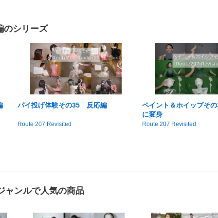
編のシリーズ
編
パイ投げ体験その35 反応編
ペイント＆ホイップその
に変身
Route 207 Revisited
Route 207 Revisited
ジャンルで人気の商品