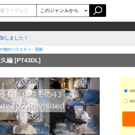
加しました！
の他のバラエティ・芸能
耐久編
[PT43DL]
UH
HD