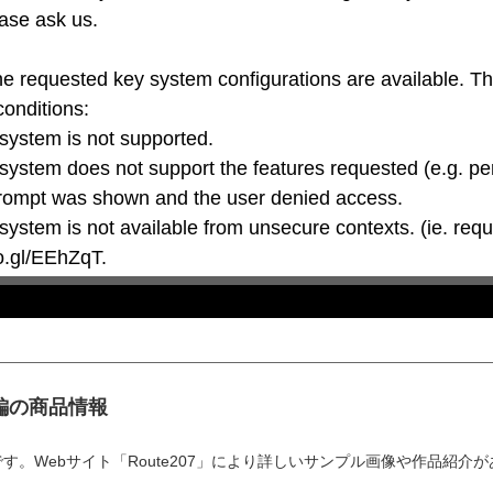
ase ask us.

he requested key system configurations are available. T
conditions:

oo.gl/EEhZqT.
編の商品情報
。Webサイト「Route207」により詳しいサンプル画像や作品紹介