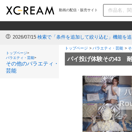
動画の配信・販売サイト
2026/07/15
検索で「条件を追加して絞り込む」機能を追
トップページ
>
バラエティ・芸能
>
そ
トップページ
>
バラエティ・芸能
>
パイ投げ体験その43 
その他のバラエティ・
芸能