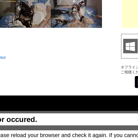
ited
オフライ
ご視聴く
or occured.
ase reload your browser and check it again. If you canno