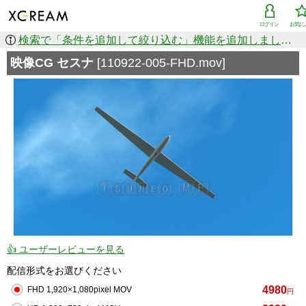
ログイン
お気に
検索で「条件を追加して絞り込む」機能を追加しました！
映像CG セスナ
[110922-005-FHD.mov]
👍 ユーザーレビューを見る
配信形式をお選びください
4980
FHD 1,920×1,080pixel MOV
円