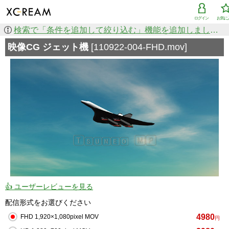
ログイン
お気に
検索で「条件を追加して絞り込む」機能を追加しました！
映像CG ジェット機
[110922-004-FHD.mov]
👍 ユーザーレビューを見る
配信形式をお選びください
4980
FHD 1,920×1,080pixel MOV
円