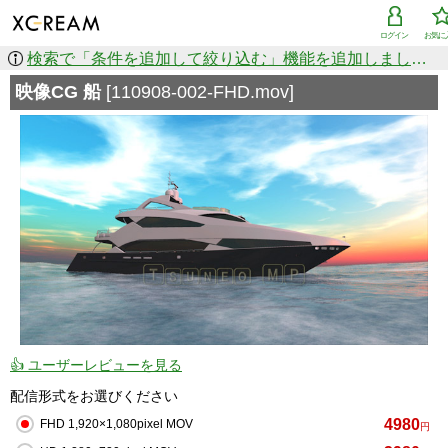
ログイン
お気に
検索で「条件を追加して絞り込む」機能を追加しました！
映像CG 船
[110908-002-FHD.mov]
👍 ユーザーレビューを見る
配信形式をお選びください
4980
FHD 1,920×1,080pixel MOV
円