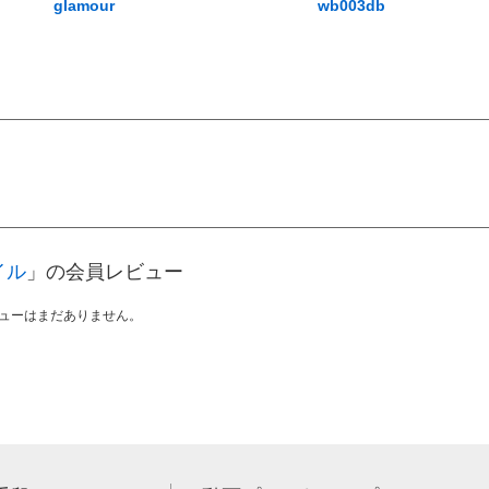
glamour
wb003db
イル
」の会員レビュー
ューはまだありません。