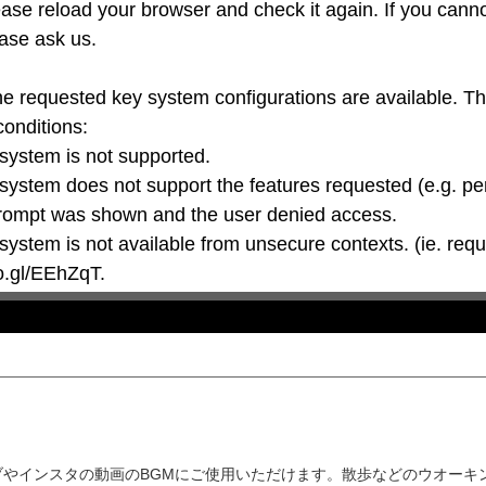
ase reload your browser and check it again. If you canno
ase ask us.

he requested key system configurations are available. T
conditions:

oo.gl/EEhZqT.
やインスタの動画のBGMにご使用いただけます。散歩などのウオーキング時