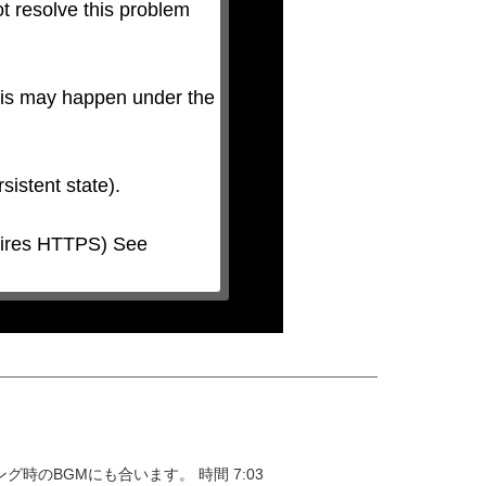
t resolve this problem 
his may happen under the 
のBGMにも合います。 時間 7:03