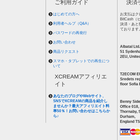
ご利用ガイド
決済
はじめての方へ
お支払はク
BitCas
利用者ヘルプ（Q&A）
決済・あと
ております
パスワードの再発行
お問い合わせ
Albatal Ltd.
商品リクエスト
51 Sydenh
2EU, Unite
スマホ・タブレットでの再生につ
いて
T2ECOM E
XCREAMアフィリエ
Sredets reg
イト
floor Sofi
あなたのブログやWebサイト、
SNSでXCREAMの商品を紹介し
Benny Side
ませんか？最大アフィリエイト料
Office 018,
率50％！お問い合わせはこちらか
Thornaby, 
ら♪
Durham,
England T