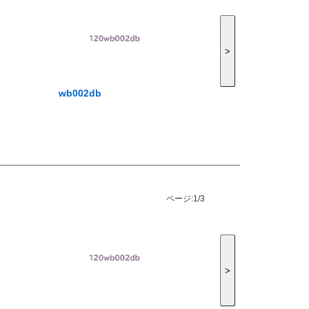
>
wb002db
ページ:
1/3
>