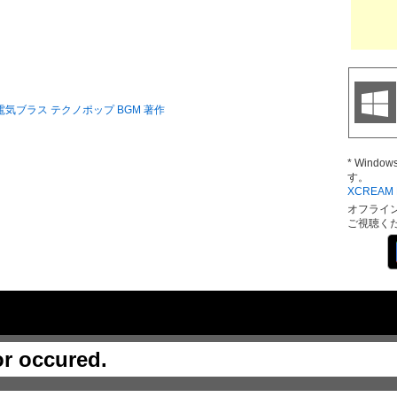
電気ブラス
テクノポップ
BGM
著作
* Wind
す。
XCREAM D
オフライ
ご視聴く
or occured.