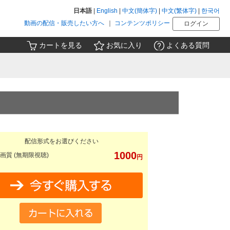
日本語
|
English
|
中文(簡体字)
|
中文(繁体字)
|
한국어
動画の配信・販売したい方へ
｜
コンテンツポリシー
ログイン
カートを見る
お気に入り
よくある質問
配信形式をお選びください
1000
画質 (無期限視聴)
円