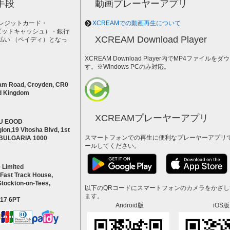
手段
動画プレーヤーアプリ
レジットカード・
XCREAMでの動画再生について
h（ビットキャッシュ）・銀行
XCREAM Download Player
払い （ペイディ）となっ
。
XCREAM Download Player内でMP4ファイ
す。※Windows PCのみ対応。
am Road, Croyden, CR0
d Kingdom
XCREAMプレーヤーアプリ
U EOOD
ion,19 Vitosha Blvd, 1st
スマートフォンでの再生に便利なプレーヤーアプリ
a BULGARIA 1000
ールしてください。
 Limited
 Fast Track House,
Stockton-on-Tees,
以下のQRコードにスマートフォンのカメラをかざ
ます。
S17 6PT
Android版
iOS版