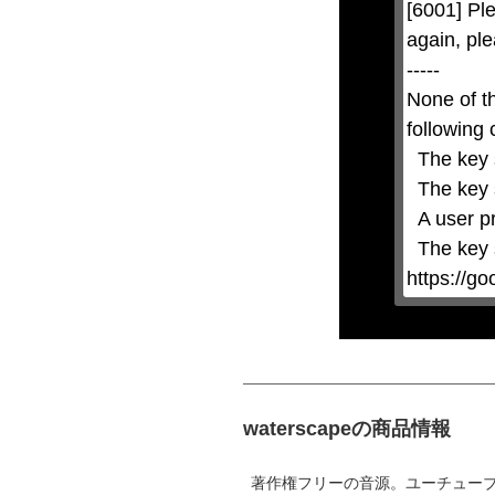
[6001] Ple
closed
by
again, ple
pressing
the
-----

Escape
key
None of t
or
activating
following 
the
close
  The key system is not supported.

button.
  The key system does not support the features requested (e.g. persistent state).

  A user prompt was shown and the user denied access.

  The key system is not available from unsecure contexts. (ie. requires HTTPS) See 
https://g
waterscapeの商品情報
著作権フリーの音源。ユーチューブ