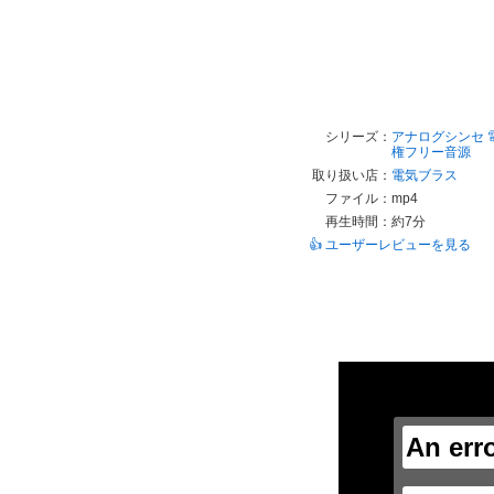
シリーズ：
アナログシンセ
権フリー音源
取り扱い店：
電気ブラス
ファイル：
mp4
再生時間：
約7分
👍 ユーザーレビューを見る
This
is
a
modal
window.
An err
This
modal
can
be