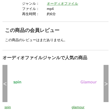
contexts. (ie. requires HTTPS) See 
g
ジャンル：
オーディオファイル
t
h
https://goo.gl/EEhZqT.
e
ファイル：
mp4
E
s
再生時間：
約6分
c
a
p
e
k
e
この商品の会員レビュー
y
o
r
a
この商品のレビューはまだありません。
c
t
i
v
a
t
i
オーディオファイルジャンルで人気の商品
n
g
t
h
e
c
l
o
s
e
<
>
b
u
t
t
o
n
.
spin
glamour