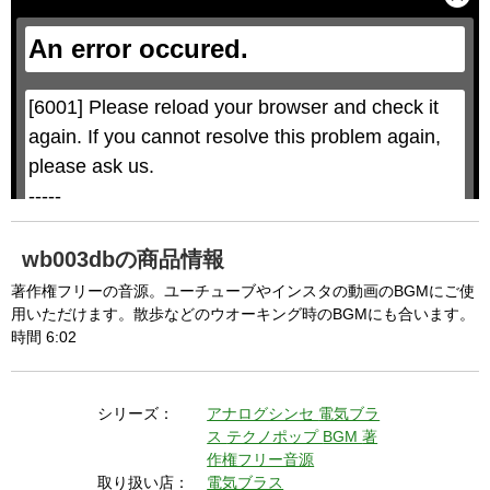
s
l
i
o
s
s
a
e
An error occured.
m
M
o
o
d
d
a
a
l
l
w
D
[6001] Please reload your browser and check it 
i
i
n
a
d
again. If you cannot resolve this problem again, 
l
o
o
w
g
please ask us.

.
T
h
-----

i
s
m
None of the requested key system configurations 
o
d
are available. This may happen under the 
a
wb003dbの商品情報
l
c
following conditions:

a
著作権フリーの音源。ユーチューブやインスタの動画のBGMにご使
n
b
  The key system is not supported.

用いただけます。散歩などのウオーキング時のBGMにも合います。
e
c
時間 6:02
  The key system does not support the features 
l
o
s
requested (e.g. persistent state).

e
d
b
  A user prompt was shown and the user denied 
y
シリーズ：
アナログシンセ
電気ブラ
p
r
access.

ス
テクノポップ
BGM
著
e
s
  The key system is not available from unsecure 
作権フリー音源
s
i
取り扱い店：
電気ブラス
n