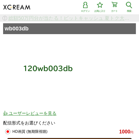
ログイン
お気に入り
カート
検索
検索で「条件を追加して絞り込む」機能を追加しました！
wb003db
👍 ユーザーレビューを見る
配信形式をお選びください
1000
HD画質 (無期限視聴)
円