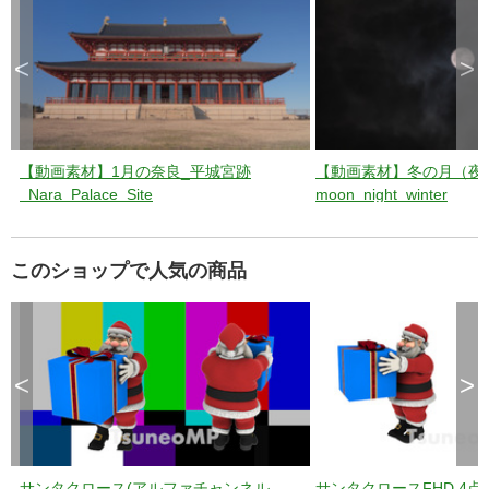
<
>
【動画素材】1月の奈良_平城宮跡
【動画素材】冬の月（夜
_Nara_Palace_Site
moon_night_winter
このショップで人気の商品
<
>
サンタクロース(アルファチャンネル
サンタクロースFHD 4点