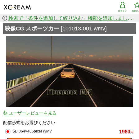
ログイン
お気に
検索で「条件を追加して絞り込む」機能を追加しました！
映像CG スポーツカー
[101013-001.wmv]
👍 ユーザーレビューを見る
配信形式をお選びください
1980
SD 864×486pixel WMV
円