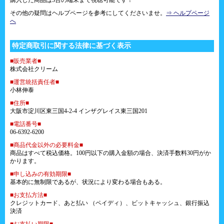
購入した商品は3台の端末まで視聴可能です！
その他の疑問はヘルプページを参考にしてくださいませ。
⇒ ヘルプページ
へ
特定商取引に関する法律に基づく表示
■販売業者■
株式会社クリーム
■運営統括責任者■
小林伸泰
■住所■
大阪市淀川区東三国4-2-4 インザグレイス東三国201
■電話番号■
06-6392-6200
■商品代金以外の必要料金■
商品はすべて税込価格。100円以下の購入金額の場合、決済手数料30円がか
かります。
■申し込みの有効期限■
基本的に無制限であるが、状況により変わる場合もある。
■お支払方法■
クレジットカード、あと払い （ペイディ）、ビットキャッシュ、銀行振込
決済