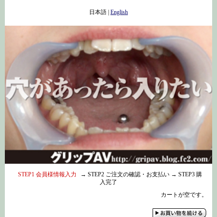
日本語
|
English
STEP1 会員様情報入力
→ STEP2 ご注文の確認・お支払い → STEP3 購
入完了
カートが空です。