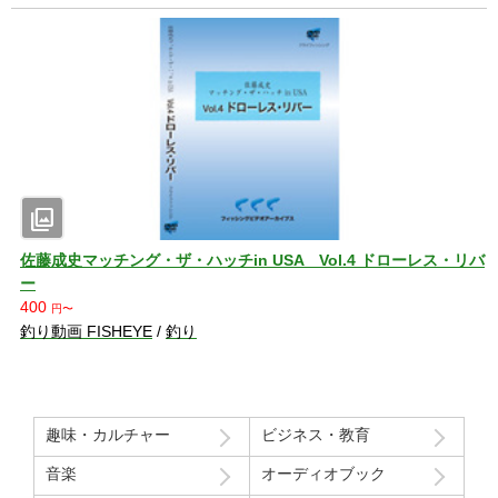
photo_library
佐藤成史マッチング・ザ・ハッチin USA Vol.4 ドローレス・リバ
ー
400
円〜
釣り動画 FISHEYE
/
釣り
趣味・カルチャー
ビジネス・教育
音楽
オーディオブック