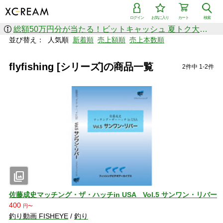
ログイン
お気に入り
カート
検索
総額50万円分が当たる！ビットキャッシュ 夏トク大感謝祭
並び替え：
人気順
新着順
売上額順
売上本数順
flyfishing [シリーズ]の商品一覧
2件中 1-2件
photo_library
佐藤成史マッチング・ザ・ハッチin USA Vol.5 サンワン・リバー
400
円〜
釣り動画 FISHEYE
/
釣り