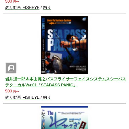
500
円〜
釣り動画 FISHEYE
/
釣り
photo_library
岩井渓一郎＆本山博之バスフライサーフェイスシステムスシーバス
テクニカルVer.01「SEABASS PANIC」
500
円〜
釣り動画 FISHEYE
/
釣り