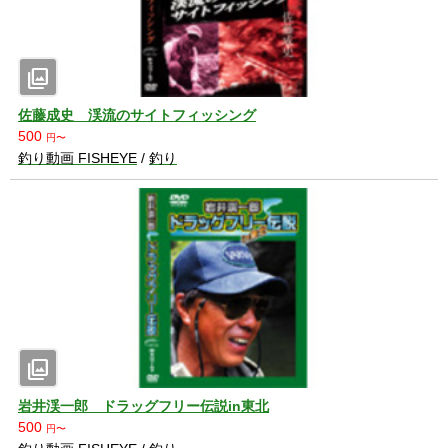
photo_library
佐藤成史 渓流のサイトフィッシング
500
円〜
釣り動画 FISHEYE
/
釣り
photo_library
岩井渓一郎 ドラッグフリー伝説in東北
500
円〜