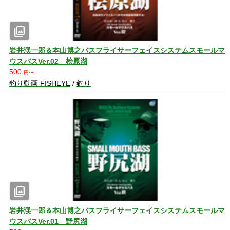
photo_library
岩井渓一郎＆本山博之バスフライサーフェイスシステムスモールマ
ウスバスVer.02 桧原湖
500
円〜
釣り動画 FISHEYE
/
釣り
photo_library
岩井渓一郎＆本山博之バスフライサーフェイスシステムスモールマ
ウスバスVer.01 野尻湖