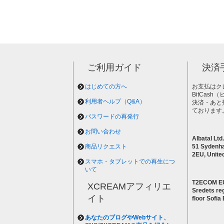
ご利用ガイド
決済
はじめての方へ
お支払はク
BitCas
利用者ヘルプ（Q&A）
決済・あと
ております
パスワードの再発行
お問い合わせ
Albatal Ltd.
商品リクエスト
51 Sydenh
2EU, Unite
スマホ・タブレットでの再生につ
いて
T2ECOM E
XCREAMアフィリエ
Sredets reg
イト
floor Sofi
あなたのブログやWebサイト、