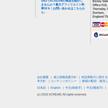
SNSでXCREAMの商品を紹介し
Benny Side
ませんか？最大アフィリエイト料
Office 018,
率50％！お問い合わせはこちらか
Thornaby, 
ら♪
Durham,
England T
会社概要
｜
個人情報保護方針
｜
特定商取引に関する
本方針
｜
コンテンツポリシー
｜
動画の配信・販売
日本語
｜
English
｜
中文(簡体字)
｜
中文(繁体字)
｜
(c) 2019 XCREAM. All rights reserved.