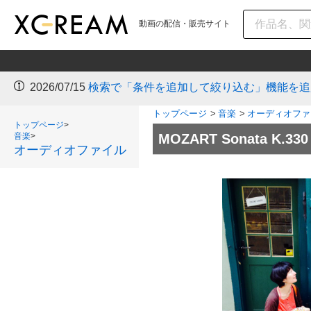
動画の配信・販売サイト
2026/07/15
検索で「条件を追加して絞り込む」機能を追
トップページ
>
音楽
>
オーディオファ
トップページ
>
音楽
>
MOZART Sonata K.330
オーディオファイル