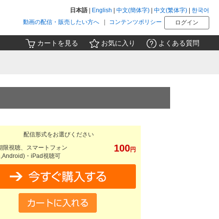
日本語
|
English
|
中文(簡体字)
|
中文(繁体字)
|
한국어
動画の配信・販売したい方へ
｜
コンテンツポリシー
ログイン
カートを見る
お気に入り
よくある質問
配信形式をお選びください
100
期限視聴、スマートフォン
円
e,Android)・iPad視聴可