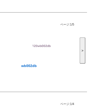
ページ:
1/5
>
wb002db
ページ:
1/4