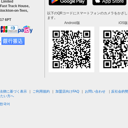
 Limited
 Fast Track House,
Stockton-on-Tees,
以下のQRコードにスマートフォンのカメラをかざ
ます。
S17 6PT
Android版
iOS版
法律に基づく表示
｜
ご利用規約
｜
加盟店向けFAQ
｜
お問い合わせ
｜
反社会的
したい方へ
한국어