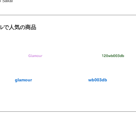
 Sakai
ルで人気の商品
glamour
wb003db