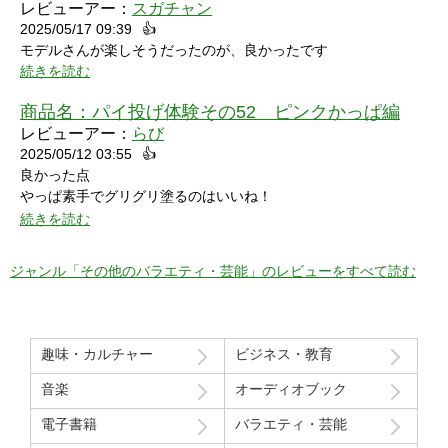
レビューアー：
スガチャン
2025/05/17 09:39
👍
モデルさんが楽しそうだったのが、良かったです
続きを読む
商品名：
パイ投げ体験その52 ピンクかっぱ編
レビューアー：
らび
2025/05/12 03:55
👍
良かった点
やっぱ素手でグリグリ塗るのはいいね！
特に21分の途中からとてもいい感じ！
続きを読む
序盤のカメラワークがアップでパイを食らう場面が見れるのも良
かった！
ジャンル「その他のバラエティ・芸能」のレビューをすべて読む
マイナスだった点
モデルさん2人の会話で「これ見てる人はどういう感覚なんだろ
う」という趣旨の発言と「パイを食らう事はなんとも無い」とい
趣味・カルチャー
ビジネス・教育
う趣旨の２つの部分ちょっと気分下がってしまったw
音楽
オーディオブック
Route207さんいつも良い作品をありがとうございます！
電子書籍
バラエティ・芸能
初レビューですが、よく購入させて貰ってます！