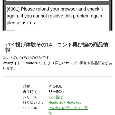
a
a
l
l
w
D
[6001] Please reload your browser and check it 
i
i
n
a
d
again. If you cannot resolve this problem again, 
l
o
o
w
g
please ask us.

.
T
h
-----

i
s
m
None of the requested key system configurations 
o
d
are available. This may happen under the 
a
パイ投げ体験その14 コント再び編の商品情
l
c
報
following conditions:

a
n
b
  The key system is not supported.

コントのパイ投げの作品です。
e
c
Webサイト「Route207」により詳しいサンプル画像や作品紹介があ
  The key system does not support the features 
l
o
ります。
s
requested (e.g. persistent state).

e
d
b
  A user prompt was shown and the user denied 
y
p
r
access.

品番：
PT14DL
e
s
  The key system is not available from unsecure 
再生時間：
35分50秒
s
i
シリーズ：
パイ投げ
n
contexts. (ie. requires HTTPS) See 
g
取り扱い店：
Route 207 Revisited
t
h
https://goo.gl/EEhZqT.
e
ジャンル：
その他のバラエティ・芸
E
s
能
c