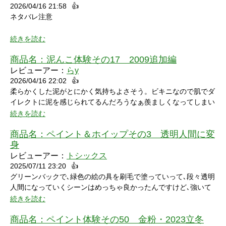
2026/04/16 21:58
👍
ネタバレ注意
続きを読む
商品名：
泥んこ体験その17 2009追加編
レビューアー：
らy
2026/04/16 22:02
👍
シャワーシーンで「お腹にぶつけられたら声出ちゃうだろうな」
柔らかくした泥がとにかく気持ちよさそう。ビキニなので肌でダ
と思っていたところにパイをちょうどぶつけられ「予想が当たっ
イレクトに泥を感じられてるんだろうなぁ羨ましくなってしまい
たw」と笑ってしまいました。リアクションもクールな見た目に
ました。
続きを読む
反して可愛いらしくグッときました。最後の最後でミスってしま
い悔しさを滲ませながら罰ゲームを受けている姿にドキドキして
商品名：
ペイント＆ホイップその3 透明人間に変
しまいました。
身
レビューアー：
トシックス
2025/07/11 23:20
👍
グリーンバックで､緑色の絵の具を刷毛で塗っていって､段々透明
人間になっていくシーンはめっちゃ良かったんですけど､強いて
言うなら､上半身だけで無くて､全身も透明になる所も見てみたい
続きを読む
なって思いました｡
商品名：
ペイント体験その50 金粉・2023立冬