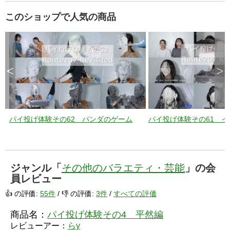
このショップで人気の商品
<
>
パイ投げ体験その62 パンダのゲーム
パイ投げ体験その61 
ジャンル「
その他のバラエティ・芸能
」の会
員レビュー
👍 の評価:
55件
/ 👎 の評価:
3件
/
すべての評価
商品名：
パイ投げ体験その4 平然編
レビューアー：
らy