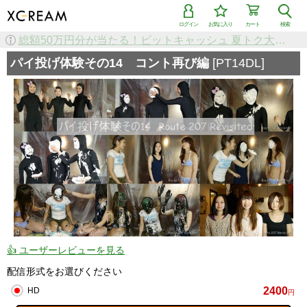
ログイン
お気に入り
カート
検索
パイ投げ体験その14 コント再び編
[PT14DL]
👍 ユーザーレビューを見る
配信形式をお選びください
2400
HD
円