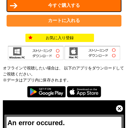
お気に入り登録
オフラインで視聴したい場合は、 以下のアプリをダウンロードして
ご視聴ください。
※データはアプリ内に保存されます。
T
h
i
C
s
l
i
o
s
s
a
e
An error occured.
m
M
o
o
d
d