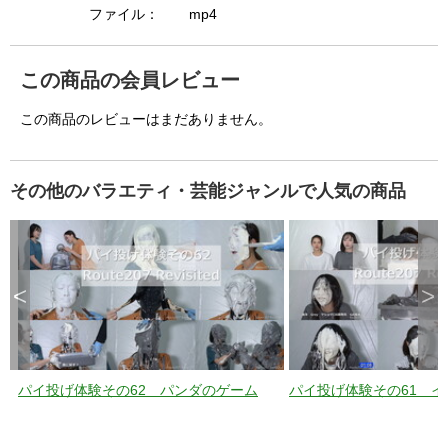
a
ファイル：
mp4
p
e
k
e
y
o
この商品の会員レビュー
r
a
c
t
この商品のレビューはまだありません。
i
v
a
t
i
n
g
その他のバラエティ・芸能ジャンルで人気の商品
t
h
e
c
l
o
s
e
b
u
<
>
t
t
o
n
.
パイ投げ体験その62 パンダのゲーム
パイ投げ体験その61 