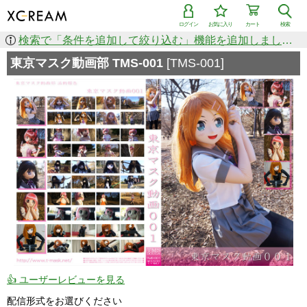
ログイン
お気に入り
カート
検索
検索で「条件を追加して絞り込む」機能を追加しました！
東京マスク動画部 TMS-001
[TMS-001]
👍 ユーザーレビューを見る
配信形式をお選びください