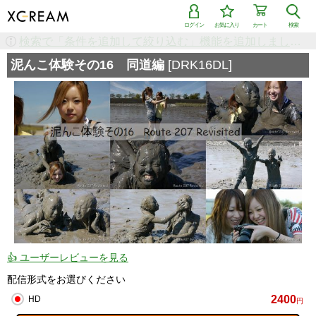
ログイン
お気に入り
カート
検索
検索で「条件を追加して絞り込む」機能を追加しました！
泥んこ体験その16 同道編
[DRK16DL]
👍 ユーザーレビューを見る
配信形式をお選びください
2400
HD
円