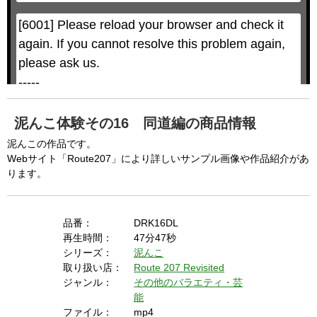
a
a
l
l
w
D
[6001] Please reload your browser and check it 
i
i
n
a
d
again. If you cannot resolve this problem again, 
l
o
o
w
g
please ask us.

.
T
h
-----

i
s
m
None of the requested key system configurations 
o
d
are available. This may happen under the 
a
泥んこ体験その16 同道編の商品情報
l
c
following conditions:

a
泥んこの作品です。
n
b
  The key system is not supported.

Webサイト「Route207」により詳しいサンプル画像や作品紹介があ
e
c
ります。
  The key system does not support the features 
l
o
s
requested (e.g. persistent state).

e
d
b
  A user prompt was shown and the user denied 
y
品番：
DRK16DL
p
r
access.

再生時間：
47分47秒
e
s
  The key system is not available from unsecure 
シリーズ：
泥んこ
s
i
取り扱い店：
Route 207 Revisited
n
contexts. (ie. requires HTTPS) See 
g
ジャンル：
その他のバラエティ・芸
t
h
https://goo.gl/EEhZqT.
e
能
E
s
ファイル：
mp4
c