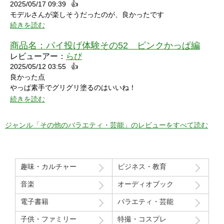
2025/05/17 09:39
👍
モデルさんが楽しそうだったのが、良かったです
続きを読む
商品名：
パイ投げ体験その52 ピンクかっぱ編
レビューアー：
らび
2025/05/12 03:55
👍
良かった点
やっぱ素手でグリグリ塗るのはいいね！
特に21分の途中からとてもいい感じ！
続きを読む
序盤のカメラワークがアップでパイを食らう場面が見れるのも良
かった！
ジャンル「その他のバラエティ・芸能」のレビューをすべて読む
マイナスだった点
モデルさん2人の会話で「これ見てる人はどういう感覚なんだろ
う」という趣旨の発言と「パイを食らう事はなんとも無い」とい
趣味・カルチャー
ビジネス・教育
う趣旨の２つの部分ちょっと気分下がってしまったw
音楽
オーディオブック
Route207さんいつも良い作品をありがとうございます！
電子書籍
バラエティ・芸能
初レビューですが、よく購入させて貰ってます！
子供・ファミリー
特撮・コスプレ