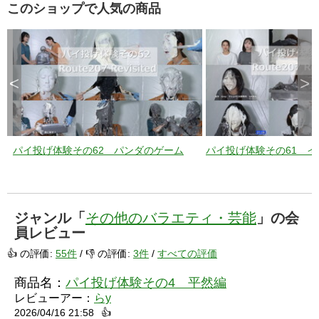
このショップで人気の商品
<
>
パイ投げ体験その62 パンダのゲーム
パイ投げ体験その61 
ジャンル「
その他のバラエティ・芸能
」の会
員レビュー
👍 の評価:
55件
/ 👎 の評価:
3件
/
すべての評価
商品名：
パイ投げ体験その4 平然編
レビューアー：
らy
2026/04/16 21:58
👍