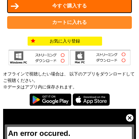
お気に入り登録
オフラインで視聴したい場合は、 以下のアプリをダウンロードして
ご視聴ください。
※データはアプリ内に保存されます。
T
h
i
C
s
l
i
o
s
s
a
e
An error occured.
m
M
o
o
d
d