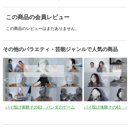
a
p
e
k
e
この商品の会員レビュー
y
o
r
a
この商品のレビューはまだありません。
c
t
i
v
a
t
i
その他のバラエティ・芸能ジャンルで人気の商品
n
g
t
h
e
c
l
o
s
e
<
>
b
u
t
t
o
n
.
パイ投げ体験その62 パンダのゲーム
パイ投げ体験その61 