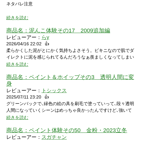
ネタバレ注意
続きを読む
商品名：
泥んこ体験その17 2009追加編
レビューアー：
らy
2026/04/16 22:02
👍
シャワーシーンで「お腹にぶつけられたら声出ちゃうだろうな」
柔らかくした泥がとにかく気持ちよさそう。ビキニなので肌でダ
と思っていたところにパイをちょうどぶつけられ「予想が当たっ
イレクトに泥を感じられてるんだろうなぁ羨ましくなってしまい
たw」と笑ってしまいました。リアクションもクールな見た目に
ました。
続きを読む
反して可愛いらしくグッときました。最後の最後でミスってしま
い悔しさを滲ませながら罰ゲームを受けている姿にドキドキして
商品名：
ペイント＆ホイップその3 透明人間に変
しまいました。
身
レビューアー：
トシックス
2025/07/11 23:20
👍
グリーンバックで､緑色の絵の具を刷毛で塗っていって､段々透明
人間になっていくシーンはめっちゃ良かったんですけど､強いて
言うなら､上半身だけで無くて､全身も透明になる所も見てみたい
続きを読む
なって思いました｡
商品名：
ペイント体験その50 金粉・2023立冬
レビューアー：
スガチャン