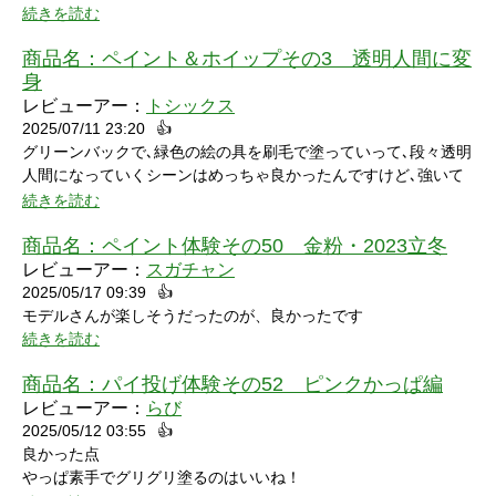
たw」と笑ってしまいました。リアクションもクールな見た目に
ました。
続きを読む
反して可愛いらしくグッときました。最後の最後でミスってしま
い悔しさを滲ませながら罰ゲームを受けている姿にドキドキして
商品名：
ペイント＆ホイップその3 透明人間に変
しまいました。
身
レビューアー：
トシックス
2025/07/11 23:20
👍
グリーンバックで､緑色の絵の具を刷毛で塗っていって､段々透明
人間になっていくシーンはめっちゃ良かったんですけど､強いて
言うなら､上半身だけで無くて､全身も透明になる所も見てみたい
続きを読む
なって思いました｡
商品名：
ペイント体験その50 金粉・2023立冬
レビューアー：
スガチャン
2025/05/17 09:39
👍
モデルさんが楽しそうだったのが、良かったです
続きを読む
商品名：
パイ投げ体験その52 ピンクかっぱ編
レビューアー：
らび
2025/05/12 03:55
👍
良かった点
やっぱ素手でグリグリ塗るのはいいね！