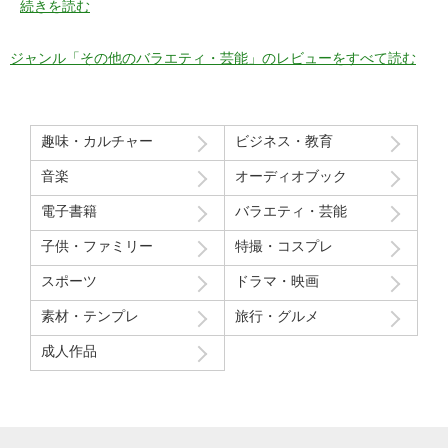
特に21分の途中からとてもいい感じ！
続きを読む
序盤のカメラワークがアップでパイを食らう場面が見れるのも良
かった！
ジャンル「その他のバラエティ・芸能」のレビューをすべて読む
マイナスだった点
モデルさん2人の会話で「これ見てる人はどういう感覚なんだろ
う」という趣旨の発言と「パイを食らう事はなんとも無い」とい
趣味・カルチャー
ビジネス・教育
う趣旨の２つの部分ちょっと気分下がってしまったw
音楽
オーディオブック
Route207さんいつも良い作品をありがとうございます！
電子書籍
バラエティ・芸能
初レビューですが、よく購入させて貰ってます！
子供・ファミリー
特撮・コスプレ
スポーツ
ドラマ・映画
素材・テンプレ
旅行・グルメ
成人作品