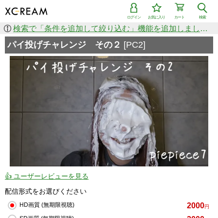
ログイン
お気に入り
カート
検索
検索で「条件を追加して絞り込む」機能を追加しました！
パイ投げチャレンジ その２
[PC2]
👍 ユーザーレビューを見る
配信形式をお選びください
2000
HD画質 (無期限視聴)
円