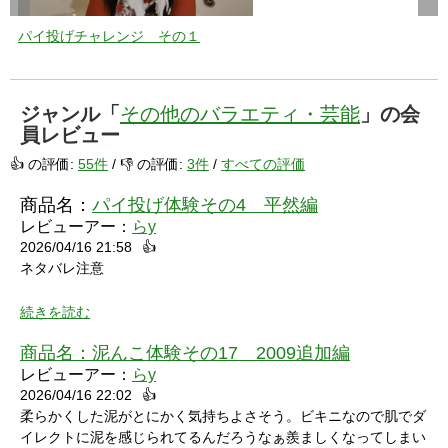
パイ投げチャレンジ その１
ジャンル「
その他のバラエティ・芸能
」の会
員レビュー
👍 の評価:
55件
/ 👎 の評価:
3件
/
すべての評価
商品名：
パイ投げ体験その4 平然編
レビューアー：
らy
2026/04/16 21:58
👍
ネタバレ注意
続きを読む
商品名：
泥んこ体験その17 2009追加編
レビューアー：
らy
2026/04/16 22:02
👍
シャワーシーンで「お腹にぶつけられたら声出ちゃうだろうな」
柔らかくした泥がとにかく気持ちよさそう。ビキニなので肌でダ
と思っていたところにパイをちょうどぶつけられ「予想が当たっ
イレクトに泥を感じられてるんだろうなぁ羨ましくなってしまい