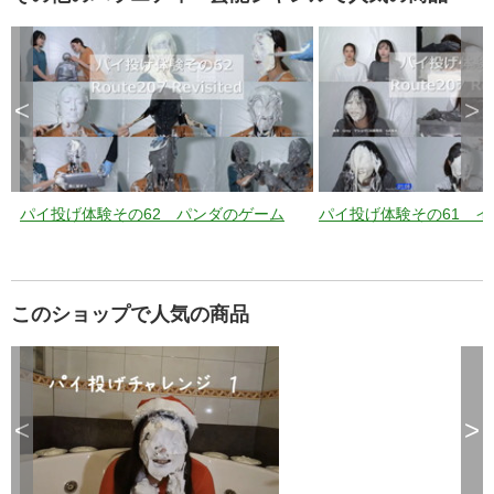
<
>
パイ投げ体験その62 パンダのゲーム
パイ投げ体験その61 
このショップで人気の商品
<
>