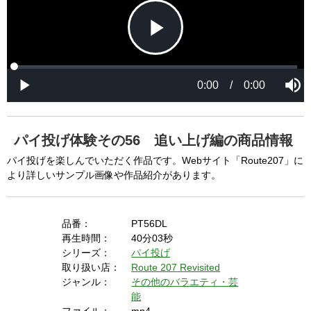
P
L
P
o
r
M
a
o
0:00
/
0:00
u
P
d
g
t
l
l
e
r
e
a
d
e
y
:
s
0
s
%
:
0
パイ投げ体験その56 追い上げ編の商品情報
%
a
パイ投げを楽しんでいただく作品です。Webサイト「Route207」に
より詳しいサンプル画像や作品紹介があります。
y
品番：
PT56DL
再生時間：
40分03秒
シリーズ：
パイ投げ
V
取り扱い店：
Route 207 Revisited
ジャンル：
その他のバラエティ・芸
能