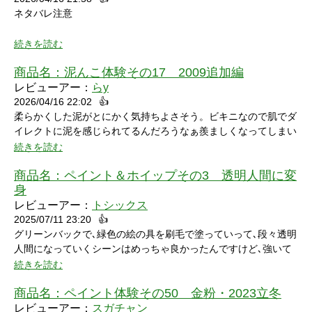
ネタバレ注意
続きを読む
商品名：
泥んこ体験その17 2009追加編
レビューアー：
らy
2026/04/16 22:02
👍
シャワーシーンで「お腹にぶつけられたら声出ちゃうだろうな」
柔らかくした泥がとにかく気持ちよさそう。ビキニなので肌でダ
と思っていたところにパイをちょうどぶつけられ「予想が当たっ
イレクトに泥を感じられてるんだろうなぁ羨ましくなってしまい
たw」と笑ってしまいました。リアクションもクールな見た目に
ました。
続きを読む
反して可愛いらしくグッときました。最後の最後でミスってしま
い悔しさを滲ませながら罰ゲームを受けている姿にドキドキして
商品名：
ペイント＆ホイップその3 透明人間に変
しまいました。
身
レビューアー：
トシックス
2025/07/11 23:20
👍
グリーンバックで､緑色の絵の具を刷毛で塗っていって､段々透明
人間になっていくシーンはめっちゃ良かったんですけど､強いて
言うなら､上半身だけで無くて､全身も透明になる所も見てみたい
続きを読む
なって思いました｡
商品名：
ペイント体験その50 金粉・2023立冬
レビューアー：
スガチャン