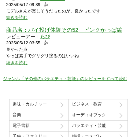
2025/05/17 09:39
👍
モデルさんが楽しそうだったのが、良かったです
続きを読む
商品名：
パイ投げ体験その52 ピンクかっぱ編
レビューアー：
らび
2025/05/12 03:55
👍
良かった点
やっぱ素手でグリグリ塗るのはいいね！
特に21分の途中からとてもいい感じ！
続きを読む
序盤のカメラワークがアップでパイを食らう場面が見れるのも良
かった！
ジャンル「その他のバラエティ・芸能」のレビューをすべて読む
マイナスだった点
モデルさん2人の会話で「これ見てる人はどういう感覚なんだろ
う」という趣旨の発言と「パイを食らう事はなんとも無い」とい
趣味・カルチャー
ビジネス・教育
う趣旨の２つの部分ちょっと気分下がってしまったw
音楽
オーディオブック
Route207さんいつも良い作品をありがとうございます！
電子書籍
バラエティ・芸能
初レビューですが、よく購入させて貰ってます！
子供・ファミリー
特撮・コスプレ