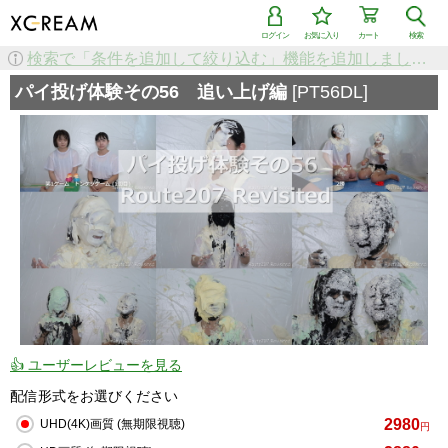
ログイン
お気に入り
カート
検索
検索で「条件を追加して絞り込む」機能を追加しました！
パイ投げ体験その56 追い上げ編
[PT56DL]
👍 ユーザーレビューを見る
配信形式をお選びください
2980
UHD(4K)画質 (無期限視聴)
円