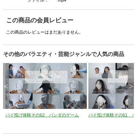
i
ファイル：
mp4
この商品の会員レビュー
d
この商品のレビューはまだありません。
e
その他のバラエティ・芸能ジャンルで人気の商品
o
<
>
パイ投げ体験その62 パンダのゲーム
パイ投げ体験その61 