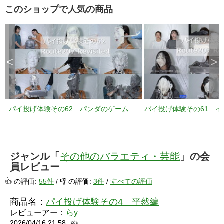
このショップで人気の商品
<
>
パイ投げ体験その62 パンダのゲーム
パイ投げ体験その61 
ジャンル「
その他のバラエティ・芸能
」の会
員レビュー
👍 の評価:
55件
/ 👎 の評価:
3件
/
すべての評価
商品名：
パイ投げ体験その4 平然編
レビューアー：
らy
2026/04/16 21:58
👍