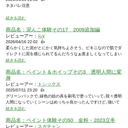
ネタバレ注意
続きを読む
商品名：
泥んこ体験その17 2009追加編
レビューアー：
らy
2026/04/16 22:02
👍
シャワーシーンで「お腹にぶつけられたら声出ちゃうだろうな」
柔らかくした泥がとにかく気持ちよさそう。ビキニなので肌でダ
と思っていたところにパイをちょうどぶつけられ「予想が当たっ
イレクトに泥を感じられてるんだろうなぁ羨ましくなってしまい
たw」と笑ってしまいました。リアクションもクールな見た目に
ました。
続きを読む
反して可愛いらしくグッときました。最後の最後でミスってしま
い悔しさを滲ませながら罰ゲームを受けている姿にドキドキして
商品名：
ペイント＆ホイップその3 透明人間に変
しまいました。
身
レビューアー：
トシックス
2025/07/11 23:20
👍
グリーンバックで､緑色の絵の具を刷毛で塗っていって､段々透明
人間になっていくシーンはめっちゃ良かったんですけど､強いて
言うなら､上半身だけで無くて､全身も透明になる所も見てみたい
続きを読む
なって思いました｡
商品名：
ペイント体験その50 金粉・2023立冬
レビューアー：
スガチャン