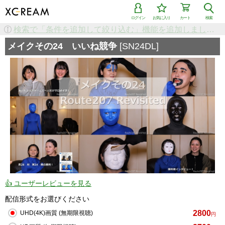
ログイン
お気に入り
カート
検索
検索で「条件を追加して絞り込む」機能を追加しました！
メイクその24 いいね競争
[SN24DL]
👍 ユーザーレビューを見る
配信形式をお選びください
2800
UHD(4K)画質 (無期限視聴)
円