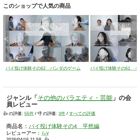
このショップで人気の商品
<
>
パイ投げ体験その62 パンダのゲーム
パイ投げ体験その61 
ジャンル「
その他のバラエティ・芸能
」の会
員レビュー
👍 の評価:
55件
/ 👎 の評価:
3件
/
すべての評価
商品名：
パイ投げ体験その4 平然編
レビューアー：
らy
2026/04/16 21:58
👍