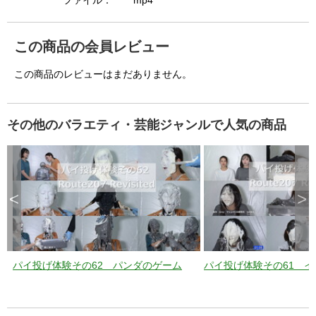
i
ファイル：
mp4
この商品の会員レビュー
d
この商品のレビューはまだありません。
e
その他のバラエティ・芸能ジャンルで人気の商品
o
<
>
パイ投げ体験その62 パンダのゲーム
パイ投げ体験その61 