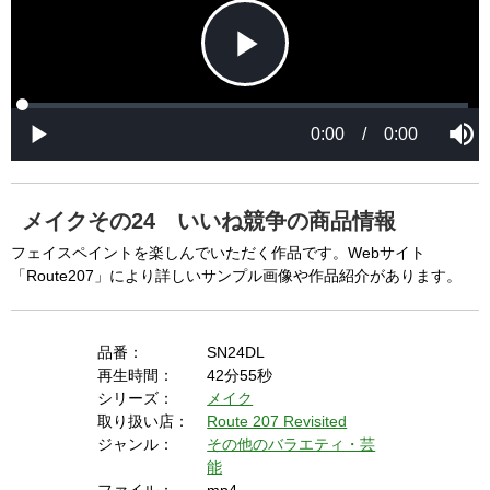
P
L
P
o
r
M
a
o
0:00
/
0:00
u
P
d
g
t
l
l
e
r
e
a
d
e
y
:
s
0
s
%
:
0
メイクその24 いいね競争の商品情報
%
a
フェイスペイントを楽しんでいただく作品です。Webサイト
「Route207」により詳しいサンプル画像や作品紹介があります。
y
品番：
SN24DL
再生時間：
42分55秒
シリーズ：
メイク
V
取り扱い店：
Route 207 Revisited
ジャンル：
その他のバラエティ・芸
能