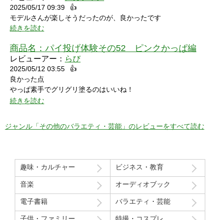
2025/05/17 09:39
👍
モデルさんが楽しそうだったのが、良かったです
続きを読む
商品名：
パイ投げ体験その52 ピンクかっぱ編
レビューアー：
らび
2025/05/12 03:55
👍
良かった点
やっぱ素手でグリグリ塗るのはいいね！
特に21分の途中からとてもいい感じ！
続きを読む
序盤のカメラワークがアップでパイを食らう場面が見れるのも良
かった！
ジャンル「その他のバラエティ・芸能」のレビューをすべて読む
マイナスだった点
モデルさん2人の会話で「これ見てる人はどういう感覚なんだろ
う」という趣旨の発言と「パイを食らう事はなんとも無い」とい
趣味・カルチャー
ビジネス・教育
う趣旨の２つの部分ちょっと気分下がってしまったw
音楽
オーディオブック
Route207さんいつも良い作品をありがとうございます！
電子書籍
バラエティ・芸能
初レビューですが、よく購入させて貰ってます！
子供・ファミリー
特撮・コスプレ