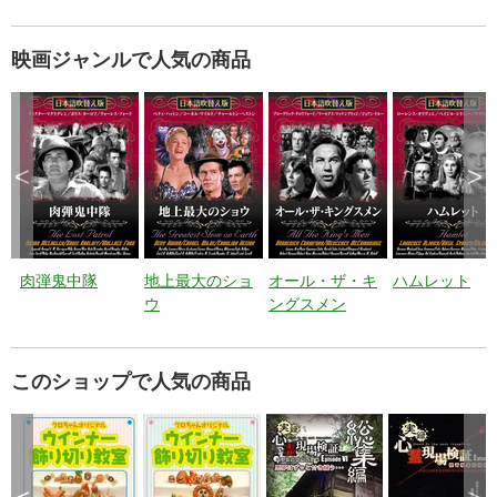
映画ジャンルで人気の商品
<
>
肉弾鬼中隊
地上最大のショ
オール・ザ・キ
ハムレット
ウ
ングスメン
このショップで人気の商品