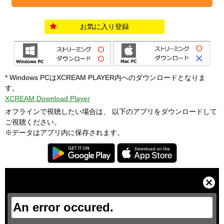
お気に入り登録
* Windows PCはXCREAM PLAYER内へのダウンロードとなりま
す。
XCREAM Download Player
オフラインで視聴したい場合は、 以下のアプリをダウンロードして
ご視聴ください。
※データはアプリ内に保存されます。
T
h
i
C
s
l
i
o
s
s
a
e
An error occured.
m
M
o
o
d
d
a
a