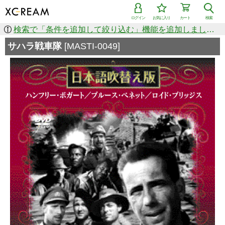
ログイン
お気に入り
カート
検索
検索で「条件を追加して絞り込む」機能を追加しました！
サハラ戦車隊
[MASTI-0049]