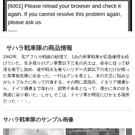
l
l
w
D
[6001] Please reload your browser and check it 
i
i
n
a
d
again. If you cannot resolve this problem again, 
l
o
o
w
g
please ask us.

.
T
h
-----

i
s
m
None of the requested key system configurations 
o
d
are available. This may happen under the 
a
サハラ戦車隊の商品情報
l
c
following conditions:

a
1942年、北アフリカ戦線の砂漠で、1台の米軍戦車が応急修理を続
n
b
  The key system is not supported.

けていた。生き残りのグン軍曹以下三名の兵士は、命令に従って砂
e
c
漠を南下し始め、途中戦火を被りハリデー大尉以下六名だけが残っ
  The key system does not support the features 
l
o
た英軍衛生隊に出会った。一行はグンを長とし、水の欠乏に悩みな
s
requested (e.g. persistent state).

e
がらトブルクに向って行進する。その間に英国兵、イタリア捕虜か
d
b
  A user prompt was shown and the user denied 
ら、ドイツ捕虜まで加わり、総勢十余名となって、僅かに水の出る
y
p
廃虚に辿り着いた。しかしそこは、ドイツ軍が間近にひかえる場所
r
access.

e
s
だった・・・。
  The key system is not available from unsecure 
s
i
n
contexts. (ie. requires HTTPS) See 
g
t
h
サハラ戦車隊のサンプル画像
https://goo.gl/EEhZqT.
e
E
s
c
a