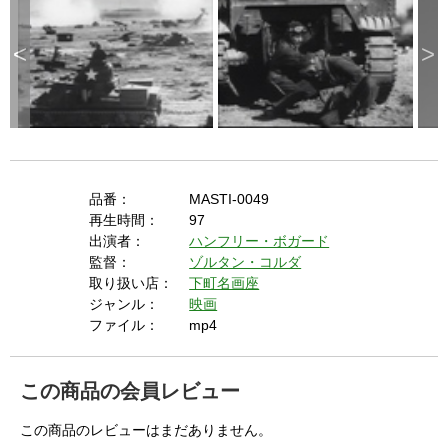
p
e
k
e
y
<
>
o
r
a
c
t
i
v
a
t
i
n
g
t
h
e
品番：
MASTI-0049
c
l
再生時間：
97
o
s
出演者：
ハンフリー・ボガード
e
b
監督：
ゾルタン・コルダ
u
t
取り扱い店：
下町名画座
t
o
ジャンル：
映画
n
.
ファイル：
mp4
この商品の会員レビュー
この商品のレビューはまだありません。