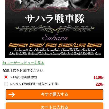
👍 ユーザーレビューを見る
配信形式をお選びください
1100
SD画質 (無期限視聴)
円
220
レンタル (視聴期間 ご購入から7日間)
円