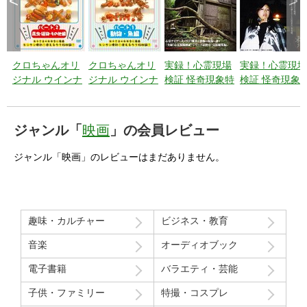
<
>
クロちゃんオリ
クロちゃんオリ
実録！心霊現場
実録！心霊現場
ジナル ウインナ
ジナル ウインナ
検証 怪奇現象特
検証 怪奇現象
ー飾り切り教室
ー飾り切り教室
捜最前線 エピソ
捜最前線 エピ
パート2 昆虫・
パート1 動物・
ード6 【総集
ード5 日本には
植物・その他編
魚編
編】悪夢はずっ
まだまだあなた
ジャンル「
映画
」の会員レビュー
と付き纏
の知らない悪夢
う・・・
が渦巻いてい
ジャンル「映画」のレビューはまだありません。
る。
趣味・カルチャー
ビジネス・教育
音楽
オーディオブック
電子書籍
バラエティ・芸能
子供・ファミリー
特撮・コスプレ