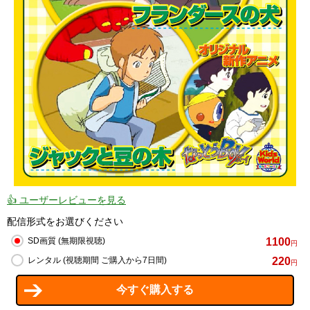
👍 ユーザーレビューを見る
配信形式をお選びください
1100
SD画質 (無期限視聴)
円
220
レンタル (視聴期間 ご購入から7日間)
円