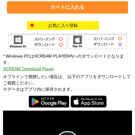
お気に入り登録
* Windows PCはXCREAM PLAYER内へのダウンロードとなりま
す。
XCREAM Download Player
オフラインで視聴したい場合は、 以下のアプリをダウンロードして
ご視聴ください。
※データはアプリ内に保存されます。
T
h
i
C
s
l
i
o
s
s
a
e
An error occured.
m
M