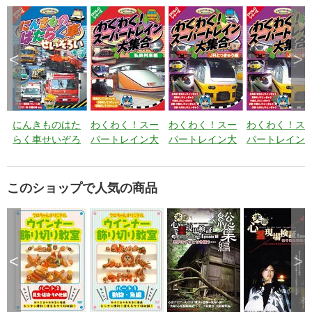
<
>
にんきものはた
わくわく！スー
わくわく！スー
わくわく！ス
らく車せいぞろ
パートレイン大
パートレイン大
パートレイン
い
集合 私鉄列車
集合 ＪＲ特急
集合 ＪＲ特
編
偏-2
偏-1
このショップで人気の商品
<
>