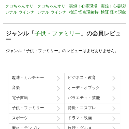
クロちゃんオリ
クロちゃんオリ
実録！心霊現場
実録！心霊現場
ジナル ウインナ
ジナル ウインナ
検証 怪奇現象特
検証 怪奇現象
ー飾り切り教室
ー飾り切り教室
捜最前線 エピソ
捜最前線 エピ
パート2 昆虫・
パート1 動物・
ード6 【総集
ード5 日本には
植物・その他編
魚編
編】悪夢はずっ
まだまだあなた
ジャンル「
子供・ファミリー
」の会員レビュ
と付き纏
の知らない悪夢
ー
う・・・
が渦巻いてい
る。
ジャンル「子供・ファミリー」のレビューはまだありません。
趣味・カルチャー
ビジネス・教育
音楽
オーディオブック
電子書籍
バラエティ・芸能
子供・ファミリー
特撮・コスプレ
スポーツ
ドラマ・映画
素材・テンプレ
旅行・グルメ