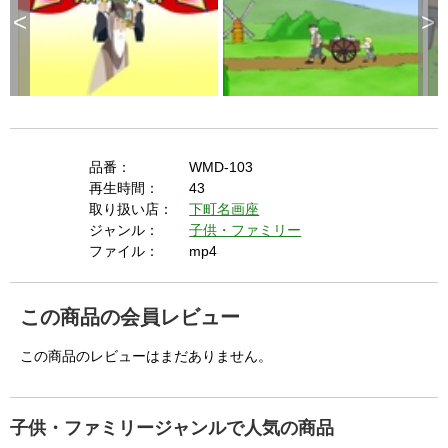
s
<
>
c
a
p
e
k
e
y
o
r
a
c
t
i
v
a
品番：
WMD-103
t
i
n
再生時間：
43
g
t
取り扱い店：
下町名画座
h
e
ジャンル：
子供・ファミリー
c
l
ファイル：
mp4
o
s
e
b
u
t
この商品の会員レビュー
t
o
n
.
この商品のレビューはまだありません。
子供・ファミリージャンルで人気の商品