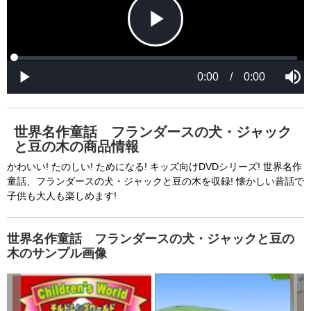
o
o
d
d
a
a
l
l
w
D
[6001] Please reload your browser and check it 
i
i
n
a
d
again. If you cannot resolve this problem again, 
l
o
o
w
g
please ask us.

.
T
h
-----

i
s
m
None of the requested key system configurations 
o
d
are available. This may happen under the 
a
世界名作童話 フランダースの犬・ジャック
l
c
と豆の木の商品情報
following conditions:

a
n
b
  The key system is not supported.

かわいい! たのしい! ためになる! キッズ向けDVDシリーズ! 世界名作
e
c
童話、フランダースの犬・ジャックと豆の木を収録! 懐かしい昔話で
  The key system does not support the features 
l
o
子供も大人も楽しめます!
s
requested (e.g. persistent state).

e
d
b
  A user prompt was shown and the user denied 
y
p
世界名作童話 フランダースの犬・ジャックと豆の
r
access.

e
木のサンプル画像
s
  The key system is not available from unsecure 
s
i
n
contexts. (ie. requires HTTPS) See 
g
t
h
https://goo.gl/EEhZqT.
e
E