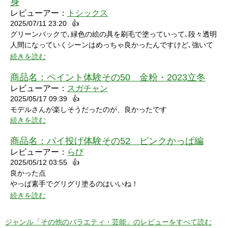
しまいました。
身
レビューアー：
トシックス
2025/07/11 23:20
👍
グリーンバックで､緑色の絵の具を刷毛で塗っていって､段々透明
人間になっていくシーンはめっちゃ良かったんですけど､強いて
言うなら､上半身だけで無くて､全身も透明になる所も見てみたい
続きを読む
なって思いました｡
商品名：
ペイント体験その50 金粉・2023立冬
レビューアー：
スガチャン
2025/05/17 09:39
👍
モデルさんが楽しそうだったのが、良かったです
続きを読む
商品名：
パイ投げ体験その52 ピンクかっぱ編
レビューアー：
らび
2025/05/12 03:55
👍
良かった点
やっぱ素手でグリグリ塗るのはいいね！
特に21分の途中からとてもいい感じ！
続きを読む
序盤のカメラワークがアップでパイを食らう場面が見れるのも良
かった！
ジャンル「その他のバラエティ・芸能」のレビューをすべて読む