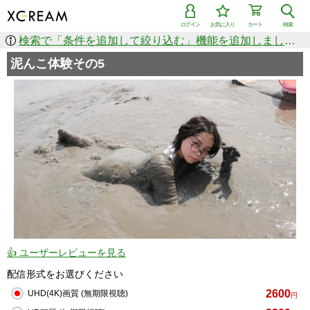
ログイン
お気に入り
カート
検索
検索で「条件を追加して絞り込む」機能を追加しました！
泥んこ体験その5
👍 ユーザーレビューを見る
配信形式をお選びください
2600
UHD(4K)画質 (無期限視聴)
円