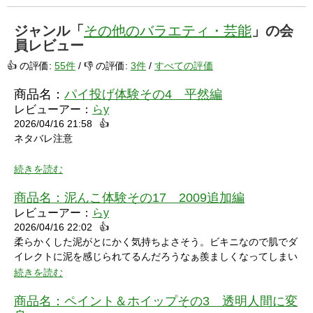
ジャンル「
その他のバラエティ・芸能
」の会
員レビュー
👍 の評価:
55件
/ 👎 の評価:
3件
/
すべての評価
商品名：
パイ投げ体験その4 平然編
レビューアー：
らy
2026/04/16 21:58
👍
ネタバレ注意
続きを読む
商品名：
泥んこ体験その17 2009追加編
レビューアー：
らy
2026/04/16 22:02
👍
シャワーシーンで「お腹にぶつけられたら声出ちゃうだろうな」
柔らかくした泥がとにかく気持ちよさそう。ビキニなので肌でダ
と思っていたところにパイをちょうどぶつけられ「予想が当たっ
イレクトに泥を感じられてるんだろうなぁ羨ましくなってしまい
たw」と笑ってしまいました。リアクションもクールな見た目に
ました。
続きを読む
反して可愛いらしくグッときました。最後の最後でミスってしま
い悔しさを滲ませながら罰ゲームを受けている姿にドキドキして
商品名：
ペイント＆ホイップその3 透明人間に変