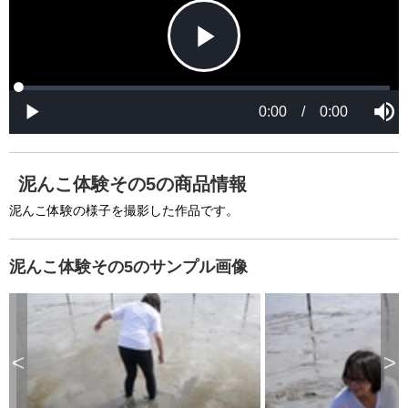
P
L
P
o
r
M
a
o
0:00
/
0:00
u
P
d
g
t
l
l
e
r
e
a
d
e
y
:
s
0
s
%
:
0
泥んこ体験その5の商品情報
%
a
泥んこ体験の様子を撮影した作品です。
泥んこ体験その5のサンプル画像
y
V
<
>