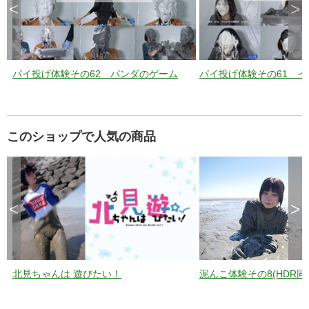
<
>
パイ投げ体験その62 パンダのゲーム
パイ投げ体験その61 
このショップで人気の商品
<
>
北見ちゃんは 遊びたい！
泥んこ体験その8(HDR同