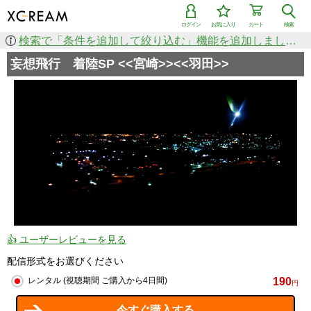
ログイン
お気に入り
カート
検索
検索で「条件を追加して絞り込む」機能を追加しました！
妄想飛行 着陸SP <<宮崎>><<羽田>>
👍 ユーザーレビューを見る
配信形式をお選びください
190
レンタル (視聴期間 ご購入から4日間)
円