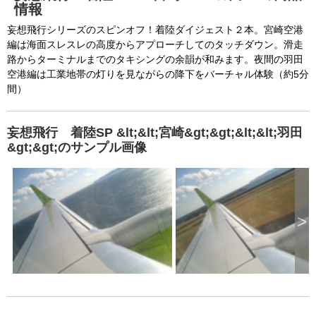
情報
妄想飛行シリーズのスピンオフ！着陸ダイジェスト２本。宮崎空港
編は海面スレスレの高度からアプローチしてのタッチダウン。滑走
路からターミナルまでのタキシングの余韻が和みます。夜間の羽田
空港編は工業地帯の灯りを見ながらの降下をバーチャル体験（約5分
間）
妄想飛行 着陸SP &lt;&lt;宮崎&gt;&gt;&lt;&lt;羽田
&gt;&gt;のサンプル画像
>