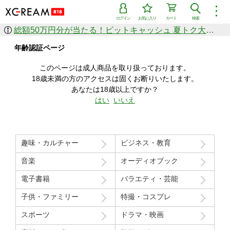
︙
ログイン
お気に入り
カート
検索
総額50万円分が当たる！ビットキャッシュ 夏トク大感謝祭
作品を探す
年齢認証ページ
ジャンル
女優
ショップ
シリーズ
このページは成人商品を取り扱っております。
人気のセール中商品
18歳未満の方のアクセスは固くお断りいたします。
新着セール中商品
あなたは18歳以上ですか？
すべての作品から探す
はい
いいえ
ランキング
人気順
売上本数順
趣味・カルチャー
ビジネス・教育
価格の安い順
価格の高い順
月間ランキング
年間ランキング
音楽
オーディオブック
電子書籍
バラエティ・芸能
子供・ファミリー
特撮・コスプレ
スポーツ
ドラマ・映画