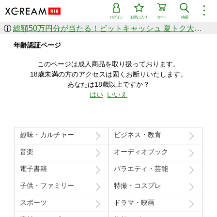
︙
ログイン
お気に入り
カート
検索
総額50万円分が当たる！ビットキャッシュ 夏トク大感謝祭
作品を探す
年齢認証ページ
ジャンル
女優
ショップ
シリーズ
このページは成人商品を取り扱っております。
人気のセール中商品
18歳未満の方のアクセスは固くお断りいたします。
新着セール中商品
あなたは18歳以上ですか？
すべての作品から探す
はい
いいえ
ランキング
人気順
売上本数順
趣味・カルチャー
ビジネス・教育
価格の安い順
価格の高い順
月間ランキング
年間ランキング
音楽
オーディオブック
電子書籍
バラエティ・芸能
子供・ファミリー
特撮・コスプレ
スポーツ
ドラマ・映画