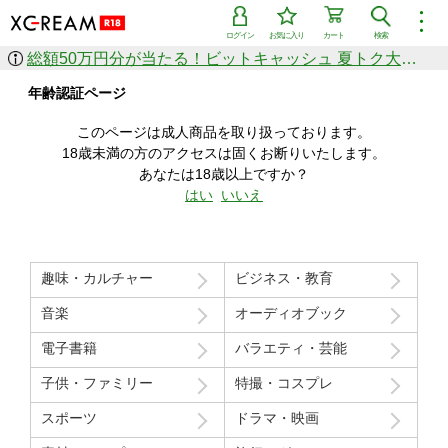
︙
ログイン
お気に入り
カート
検索
総額50万円分が当たる！ビットキャッシュ 夏トク大感謝祭
作品を探す
年齢認証ページ
ジャンル
女優
ショップ
シリーズ
このページは成人商品を取り扱っております。
人気のセール中商品
18歳未満の方のアクセスは固くお断りいたします。
新着セール中商品
あなたは18歳以上ですか？
すべての作品から探す
はい
いいえ
ランキング
人気順
売上本数順
趣味・カルチャー
ビジネス・教育
価格の安い順
価格の高い順
月間ランキング
年間ランキング
音楽
オーディオブック
電子書籍
バラエティ・芸能
子供・ファミリー
特撮・コスプレ
スポーツ
ドラマ・映画