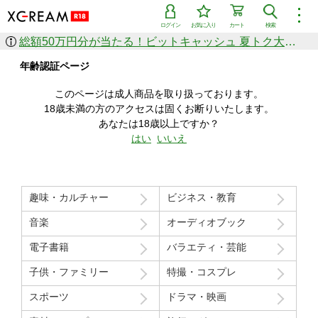
︙
ログイン
お気に入り
カート
検索
総額50万円分が当たる！ビットキャッシュ 夏トク大感謝祭
作品を探す
年齢認証ページ
ジャンル
女優
ショップ
シリーズ
このページは成人商品を取り扱っております。
人気のセール中商品
18歳未満の方のアクセスは固くお断りいたします。
新着セール中商品
あなたは18歳以上ですか？
すべての作品から探す
はい
いいえ
ランキング
人気順
売上本数順
趣味・カルチャー
ビジネス・教育
価格の安い順
価格の高い順
月間ランキング
年間ランキング
音楽
オーディオブック
電子書籍
バラエティ・芸能
子供・ファミリー
特撮・コスプレ
スポーツ
ドラマ・映画