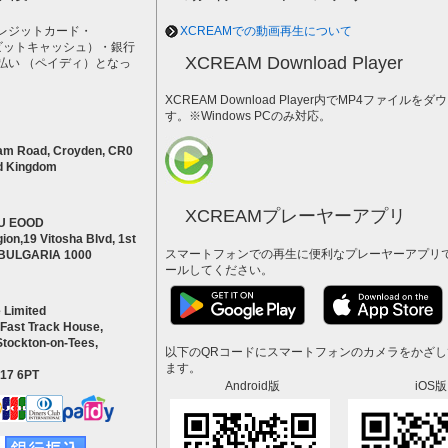
レジットカード・
XCREAMでの動画再生について
h（ビットキャッシュ）・銀行
XCREAM Download Player
払い （ペイディ）となっ
。
XCREAM Download Player内でMP4ファイ
す。※Windows PCのみ対応。
am Road, Croyden, CR0
d Kingdom
XCREAMプレーヤーアプリ
U EOOD
ion,19 Vitosha Blvd, 1st
スマートフォンでの再生に便利なプレーヤーアプリ
a BULGARIA 1000
ールしてください。
 Limited
 Fast Track House,
Stockton-on-Tees,
以下のQRコードにスマートフォンのカメラをかざ
ます。
S17 6PT
Android版
iOS版