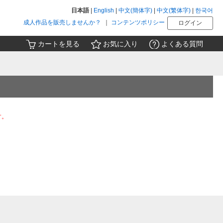
日本語
|
English
|
中文(簡体字)
|
中文(繁体字)
|
한국어
成人作品を販売しませんか？
｜
コンテンツポリシー
ログイン
カートを見る
お気に入り
よくある質問
。
す。