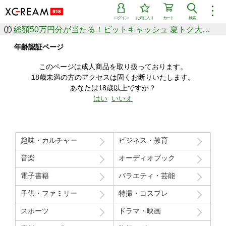
︙
ログイン
お気に入り
カート
検索
総額50万円分が当たる！ビットキャッシュ 夏トク大感謝祭
作品を探す
年齢認証ページ
ジャンル
女優
ショップ
シリーズ
このページは成人商品を取り扱っております。
人気のセール中商品
18歳未満の方のアクセスは固くお断りいたします。
新着セール中商品
あなたは18歳以上ですか？
すべての作品から探す
はい
いいえ
ランキング
人気順
売上本数順
趣味・カルチャー
ビジネス・教育
価格の安い順
価格の高い順
月間ランキング
年間ランキング
音楽
オーディオブック
電子書籍
バラエティ・芸能
子供・ファミリー
特撮・コスプレ
スポーツ
ドラマ・映画