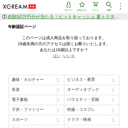
︙
ログイン
お気に入り
カート
検索
総額50万円分が当たる！ビットキャッシュ 夏トク大感謝祭
作品を探す
年齢認証ページ
ジャンル
女優
ショップ
シリーズ
このページは成人商品を取り扱っております。
人気のセール中商品
18歳未満の方のアクセスは固くお断りいたします。
新着セール中商品
あなたは18歳以上ですか？
すべての作品から探す
はい
いいえ
ランキング
人気順
売上本数順
趣味・カルチャー
ビジネス・教育
価格の安い順
価格の高い順
月間ランキング
年間ランキング
音楽
オーディオブック
電子書籍
バラエティ・芸能
子供・ファミリー
特撮・コスプレ
スポーツ
ドラマ・映画