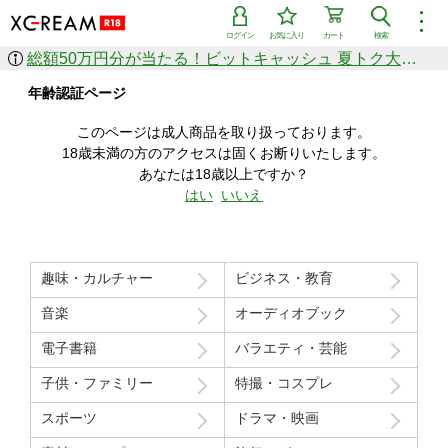
︙
ログイン
お気に入り
カート
検索
総額50万円分が当たる！ビットキャッシュ 夏トク大感謝祭
作品を探す
年齢認証ページ
ジャンル
女優
ショップ
シリーズ
このページは成人商品を取り扱っております。
人気のセール中商品
18歳未満の方のアクセスは固くお断りいたします。
新着セール中商品
あなたは18歳以上ですか？
すべての作品から探す
はい
いいえ
ランキング
人気順
売上本数順
趣味・カルチャー
ビジネス・教育
価格の安い順
価格の高い順
月間ランキング
年間ランキング
音楽
オーディオブック
電子書籍
バラエティ・芸能
子供・ファミリー
特撮・コスプレ
スポーツ
ドラマ・映画