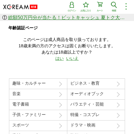
︙
ログイン
お気に入り
カート
検索
総額50万円分が当たる！ビットキャッシュ 夏トク大感謝祭
作品を探す
年齢認証ページ
ジャンル
女優
ショップ
シリーズ
このページは成人商品を取り扱っております。
人気のセール中商品
18歳未満の方のアクセスは固くお断りいたします。
新着セール中商品
あなたは18歳以上ですか？
すべての作品から探す
はい
いいえ
ランキング
人気順
売上本数順
趣味・カルチャー
ビジネス・教育
価格の安い順
価格の高い順
月間ランキング
年間ランキング
音楽
オーディオブック
電子書籍
バラエティ・芸能
子供・ファミリー
特撮・コスプレ
スポーツ
ドラマ・映画