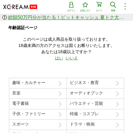
︙
ログイン
お気に入り
カート
検索
総額50万円分が当たる！ビットキャッシュ 夏トク大感謝祭
作品を探す
年齢認証ページ
ジャンル
女優
ショップ
シリーズ
このページは成人商品を取り扱っております。
人気のセール中商品
18歳未満の方のアクセスは固くお断りいたします。
新着セール中商品
あなたは18歳以上ですか？
すべての作品から探す
はい
いいえ
ランキング
人気順
売上本数順
趣味・カルチャー
ビジネス・教育
価格の安い順
価格の高い順
月間ランキング
年間ランキング
音楽
オーディオブック
電子書籍
バラエティ・芸能
子供・ファミリー
特撮・コスプレ
スポーツ
ドラマ・映画