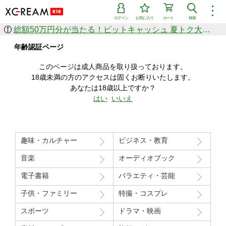
︙
ログイン
お気に入り
カート
検索
総額50万円分が当たる！ビットキャッシュ 夏トク大感謝祭
作品を探す
年齢認証ページ
ジャンル
女優
ショップ
シリーズ
このページは成人商品を取り扱っております。
人気のセール中商品
18歳未満の方のアクセスは固くお断りいたします。
新着セール中商品
あなたは18歳以上ですか？
すべての作品から探す
はい
いいえ
ランキング
人気順
売上本数順
趣味・カルチャー
ビジネス・教育
価格の安い順
価格の高い順
月間ランキング
年間ランキング
音楽
オーディオブック
電子書籍
バラエティ・芸能
子供・ファミリー
特撮・コスプレ
スポーツ
ドラマ・映画